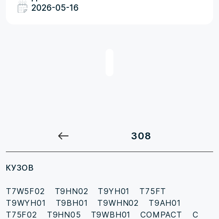
2026-05-16
308
КУЗОВ
T7W5F02
T9HN02
T9YH01
T75FT
T9WYH01
T9BH01
T9WHN02
T9AH01
T75F02
T9HN05
T9WBH01
COMPACT C