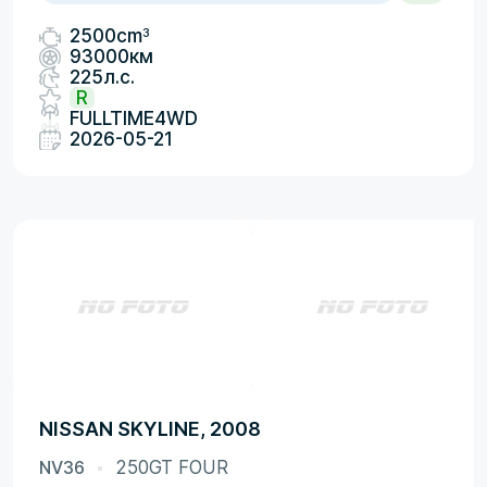
3
2500cm
93000км
225л.с.
R
FULLTIME4WD
2026-05-21
NISSAN SKYLINE, 2008
NV36
250GT FOUR