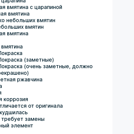
 царапина
ая вмятина с царапиной
ая вмятина
ко небольших вмятин
ебольших вмятин
ая вмятина
 вмятина
Покраска
Покраска (заметные)
Покраска (очень заметные, должно
рекрашено)
етная ржавчина
а
я
я коррозия
тличается от оригинала
ухудшилась
 требует замены
ный элемент