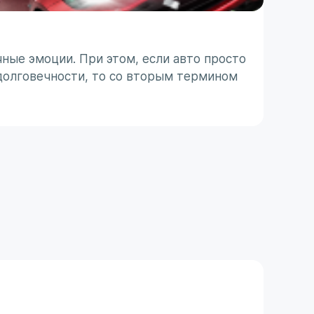
ТО п
ные эмоции. При этом, если авто просто
Японс
долговечности, то со вторым термином
ассоц
 с
не все
31 