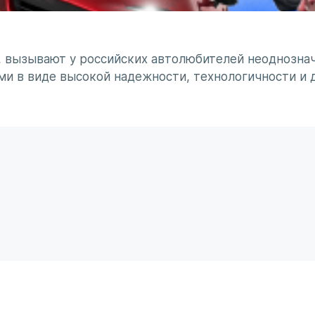
, вызывают у российских автолюбителей неоднознач
ми в виде высокой надежности, технологичности и 
минирует чувство безумного восхищения в сочетании