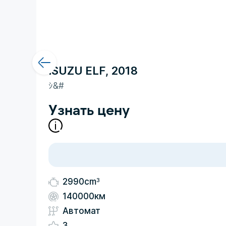
ISUZU ELF, 2018
ｼ&#
Узнать цену
3
2990cm
140000км
Автомат
3