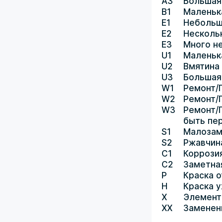
A3
Большая
B1
Маленьк
E1
Небольш
E2
Несколь
E3
Много н
U1
Маленьк
U2
Вмятина
U3
Большая
W1
Ремонт/
W2
Ремонт/
W3
Ремонт/
быть пе
S1
Малозам
S2
Ржавчин
C1
Коррози
C2
Заметна
P
Краска о
H
Краска 
X
Элемент
XX
Заменен