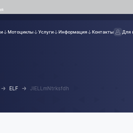
ая
ли
Мотоциклы
Услуги
Информация
Контакты
Для 
ELF
JlELLmNtrksfdh