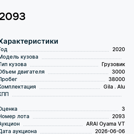
№2093
Характеристики
Год
2020
Модель кузова
Тип кузова
Грузовик
Объем двигателя
3000
Пробег
38000
Комплектация
Gila . Alu
КПП
Оценка
3
Номер лота
2093
Аукцион
ARAI Oyama VT
Дата аукциона
2026-06-06