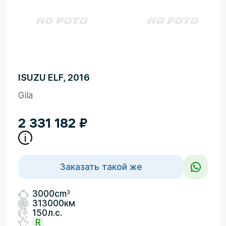
ISUZU ELF, 2016
Gila
2 331 182
₽
Заказать такой же
3
3000cm
313000км
150л.с.
R