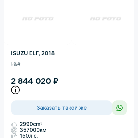
ISUZU ELF, 2018
ﾚ&#
2 844 020
₽
Заказать такой же
3
2990cm
357000км
150л.с.