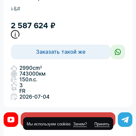
ﾚ&#
2 587 624
₽
Заказать такой же
3
2990cm
743000км
150л.с.
3
FR
2026-07-04
Оставить заявку
Мы используем cookies
Зачем?
Принять