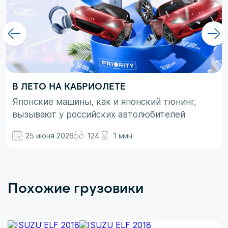
В ЛЕТО НА КАБРИОЛЕТЕ
Японские машины, как и японский тюнинг,
вызывают у российских автолюбителей
неоднозначные эмоции. При этом, если авто
25 июня 2026
124
1 мин
просто ассоциируются с вполне понятными
вещами в виде высокой надежности,
технологичности и долговечности, то со
вторым термином не все так однозначно.
Похожие грузовики
Здесь больше доминирует чувство безумного
восхищения в сочетании с