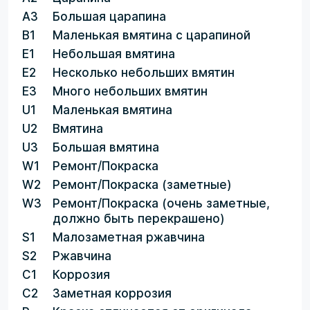
A3
Большая царапина
B1
Маленькая вмятина с царапиной
E1
Небольшая вмятина
E2
Несколько небольших вмятин
E3
Много небольших вмятин
U1
Маленькая вмятина
U2
Вмятина
U3
Большая вмятина
W1
Ремонт/Покраска
W2
Ремонт/Покраска (заметные)
W3
Ремонт/Покраска (очень заметные,
должно быть перекрашено)
S1
Малозаметная ржавчина
S2
Ржавчина
C1
Коррозия
C2
Заметная коррозия