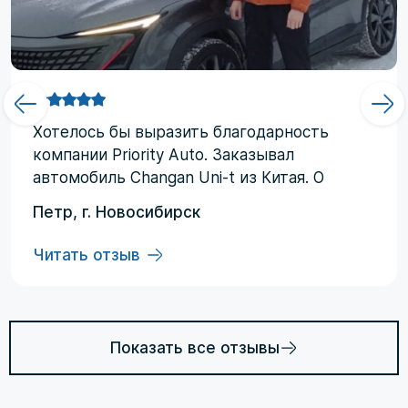
Хотелоcь бы выразить благодарность
компании Priority Аuto. Заказывал
автомобиль Changan Uni-t из Китая. О
компании узнал от друзей и коллег по
Петр, г. Новосибирск
работе. Работал со мной менеджер
Евгений, логисты Ольга и Регина. В начале
Читать отзыв
работы были некоторые опасения по
условиям выполнения договора, но в
дальнейшем они развеялись. Срок
доставки до Владивостока составил три
Показать все отзывы
месяца (особенности логистики и оплаты).
Из достоинств хочется отменить: -
Выполнение всех заявленных условий в