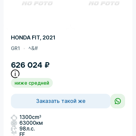
HONDA FIT, 2021
GR1
ﾍ&#
626 024
₽
ниже средней
Заказать такой же
3
1300cm
63000км
98л.с.
FF