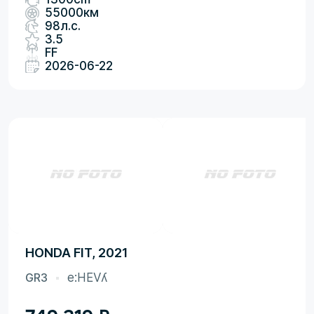
55000км
98л.с.
3.5
FF
2026-06-22
HONDA FIT, 2021
GR3
e:HEVʎ