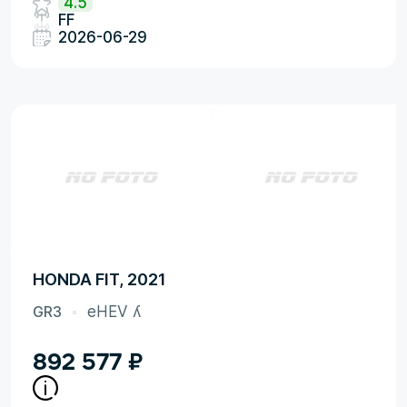
4.5
FF
2026-06-29
HONDA FIT, 2021
GR3
eHEV ʎ
892 577
₽