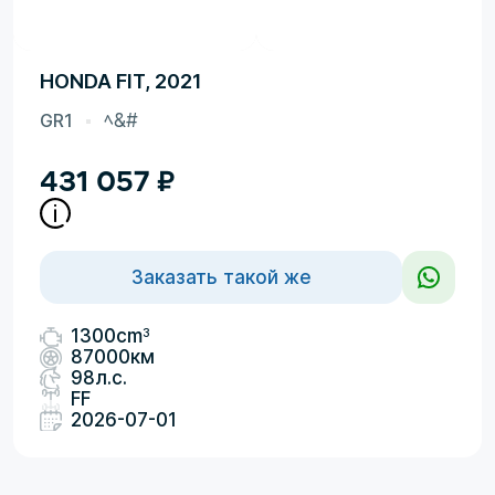
HONDA FIT, 2021
GR1
ﾍ&#
431 057
₽
Заказать такой же
3
1300cm
87000км
98л.с.
FF
2026-07-01