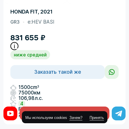
HONDA FIT, 2021
GR3
e:HEV BASI
831 655
₽
ниже средней
Заказать такой же
3
1500cm
75000км
106,98л.с.
4
FF
Оставить заявку
2026-06-16
Мы используем cookies
Зачем?
Принять