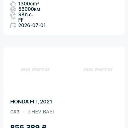
3
1300cm
56000км
98л.с.
FF
2026-07-01
HONDA FIT, 2021
GR3
e:HEV BASI
856 389
₽