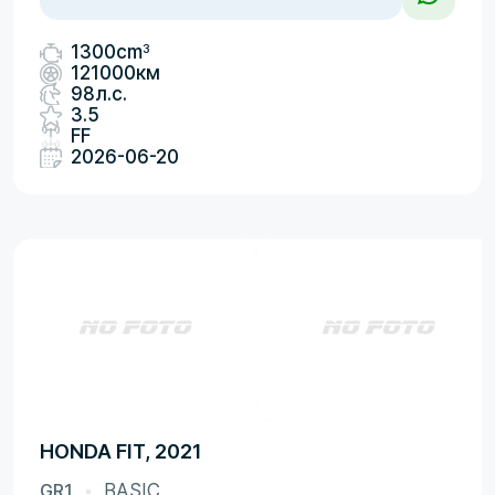
3
1300cm
121000км
98л.с.
3.5
FF
2026-06-20
HONDA FIT, 2021
GR1
BASIC