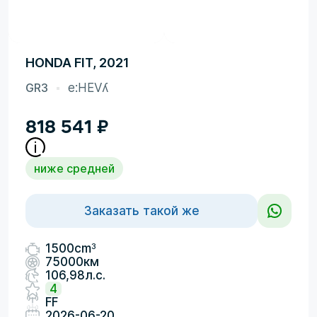
HONDA FIT, 2021
GR3
e:HEVʎ
818 541
₽
ниже средней
Заказать такой же
3
1500cm
75000км
106,98л.с.
4
FF
2026-06-20