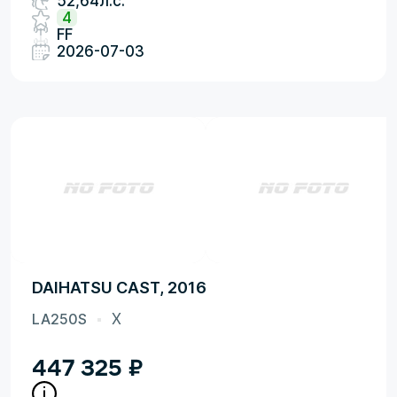
52,64л.с.
4
FF
2026-07-03
DAIHATSU CAST, 2016
LA250S
X
447 325
₽