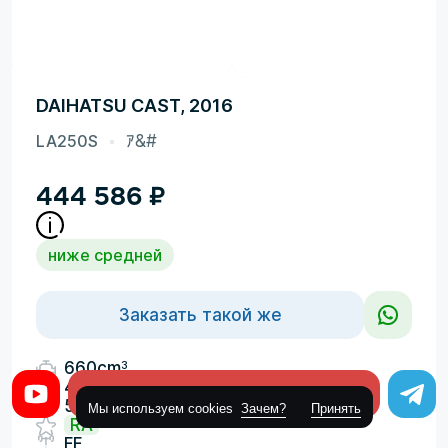
DAIHATSU CAST, 2016
LA250S
ｱ&#
444 586
₽
ниже средней
Заказать такой же
3
660cm
40000км
Оставить заявку
52,64л.с.
Мы используем cookies
Зачем?
Принять
RA
FF