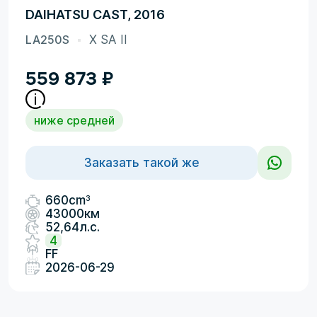
DAIHATSU CAST, 2016
LA250S
X SA II
559 873
₽
ниже средней
Заказать такой же
3
660cm
43000км
52,64л.с.
4
FF
2026-06-29