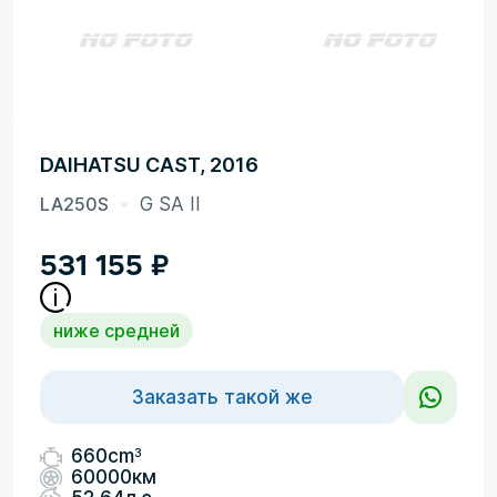
DAIHATSU CAST, 2016
LA250S
G SA II
531 155
₽
ниже средней
Заказать такой же
3
660cm
60000км