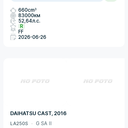
3
660cm
83000км
52,64л.с.
R
FF
2026-06-26
DAIHATSU CAST, 2016
LA250S
G SA II