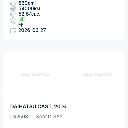
3
660cm
54000км
52,64л.с.
4
FF
2026-06-27
DAIHATSU CAST, 2016
LA250S
Sports SA2