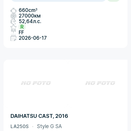
3
660cm
27000км
52,64л.с.
R
FF
2026-06-17
DAIHATSU CAST, 2016
LA250S
Style G SA