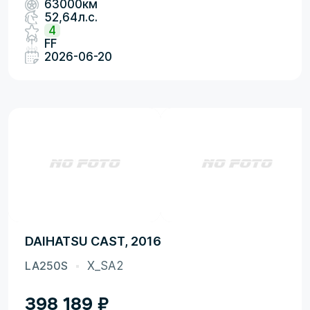
63000км
52,64л.с.
4
FF
2026-06-20
DAIHATSU CAST, 2016
LA250S
X_SA2
398 189
₽