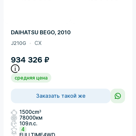
DAIHATSU BEGO, 2010
J210G
CX
934 326
₽
средняя цена
Заказать такой же
3
1500cm
78000км
109л.с.
4
FULLTIME4WD