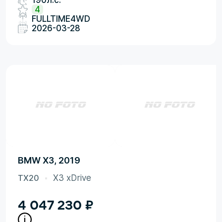
190л.с.
4
FULLTIME4WD
2026-03-28
BMW X3, 2019
TX20
X3 xDrive
4 047 230
₽