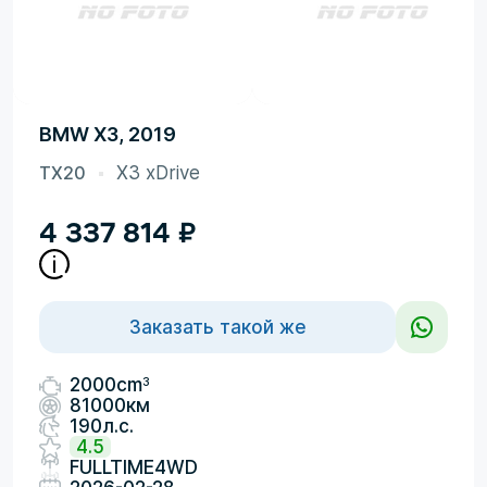
BMW X3, 2019
TX20
X3 xDrive
4 337 814
₽
Заказать такой же
3
2000cm
81000км
190л.с.
4.5
FULLTIME4WD