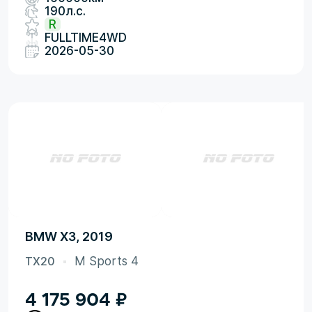
190л.с.
R
FULLTIME4WD
2026-05-30
BMW X3, 2019
TX20
M Sports 4
4 175 904
₽