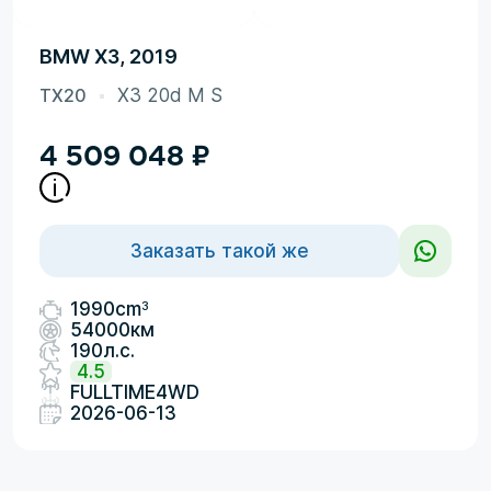
BMW X3, 2019
TX20
X3 20d M S
4 509 048
₽
Заказать такой же
3
1990cm
54000км
190л.с.
4.5
FULLTIME4WD
2026-06-13