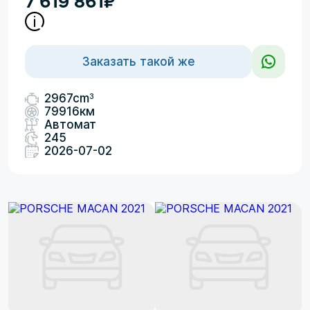
7 619 861
₽
Заказать такой же
3
2967cm
79916км
Автомат
245
2026-07-02