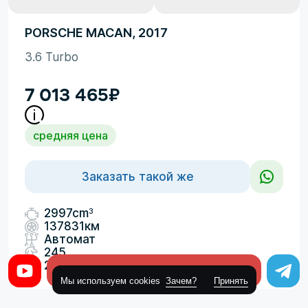
PORSCHE MACAN, 2017
3.6 Turbo
7 013 465
₽
средняя цена
Заказать такой же
3
2997cm
137831км
Автомат
245
2026-07-01
Оставить заявку
Мы используем cookies
Зачем?
Принять