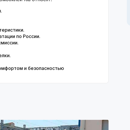
.
теристики.
тации по России.
смиссии.
елки.
омфортом и безопасностью