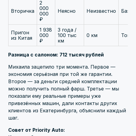
2
000
Вторичка
Неясно
Неизвестно
База-
000
₽
1 938
3 года /
Пригон
000
100 тыс
0 км
Топ
из Китая
₽
км
Разница с салоном: 712 тысяч рублей
Михаила зацепило три момента. Первое —
экономия серьёзная при той же гарантии.
Второе — за деньги средней комплектации
можно получить полный фарш. Третье — мы
показали ему реальные примеры уже
привезённых машин, дали контакты других
клиентов из Екатеринбурга, объяснили каждый
шаг.
Совет от Priority Auto: