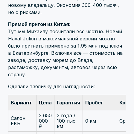
новому владельцу. Экономия 300-400 тысяч,
но с рисками.
Прямой пригон из Китая:
Тут мы Михаилу посчитали всё честно. Новый
Haval Jolion в максимальной версии можно
было пригнать примерно за 1,95 млн под ключ
в Екатеринбурге. Включая всё — стоимость на
заводе, доставку морем до Влада,
растаможку, документы, автовоз через всю
страну.
Сделали табличку для наглядности:
Вариант
Цена
Гарантия
Пробег
Комп
2 650
3 года /
Салон
000
100 тыс
0 км
Средн
ЕКБ
₽
км