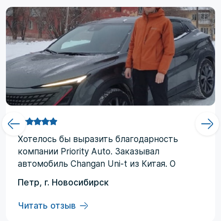
Хотелоcь бы выразить благодарность
компании Priority Аuto. Заказывал
автомобиль Changan Uni-t из Китая. О
компании узнал от друзей и коллег по
Петр, г. Новосибирск
работе. Работал со мной менеджер
Евгений, логисты Ольга и Регина. В начале
Читать отзыв
работы были некоторые опасения по