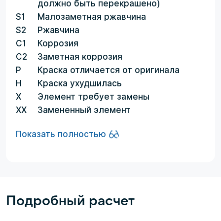
должно быть перекрашено)
S1
Малозаметная ржавчина
S2
Ржавчина
C1
Коррозия
C2
Заметная коррозия
P
Краска отличается от оригинала
H
Краска ухудшилась
X
Элемент требует замены
XX
Замененный элемент
Показать полностью
Подробный расчет