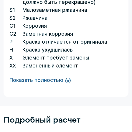
должно быть перекрашено)
S1
Малозаметная ржавчина
S2
Ржавчина
C1
Коррозия
C2
Заметная коррозия
P
Краска отличается от оригинала
H
Краска ухудшилась
X
Элемент требует замены
XX
Замененный элемент
Показать полностью
Подробный расчет