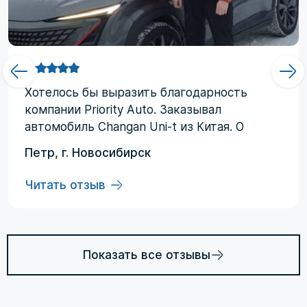
Хотелоcь бы выразить благодарность
компании Priority Аuto. Заказывал
автомобиль Changan Uni-t из Китая. О
компании узнал от друзей и коллег по
Петр, г. Новосибирск
работе. Работал со мной менеджер
Евгений, логисты Ольга и Регина. В начале
Читать отзыв
работы были некоторые опасения по
условиям выполнения договора, но в
дальнейшем они развеялись. Срок
доставки до Владивостока составил три
Показать все отзывы
месяца (особенности логистики и оплаты).
Из достоинств хочется отменить: -
Выполнение всех заявленных условий в