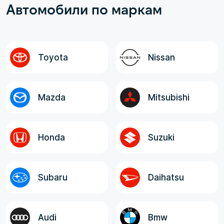
Автомобили по маркам
рамках договора; - Неизменная,
оговоренная, окончательная стоимость
авто до Владивостока; - Полнота и
достоверность информации от менеджера,
логистов и экспедитора. Все
Toyota
Nissan
ответственные лица, в целом, отзывчивые,
компетентные и клиентоориентированные!
Mazda
Mitsubishi
Honda
Suzuki
Subaru
Daihatsu
Audi
Bmw