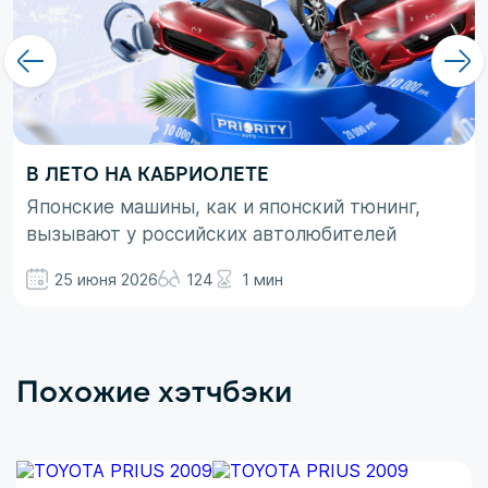
В ЛЕТО НА КАБРИОЛЕТЕ
Японские машины, как и японский тюнинг,
вызывают у российских автолюбителей
неоднозначные эмоции. При этом, если авто
25 июня 2026
124
1 мин
просто ассоциируются с вполне понятными
вещами в виде высокой надежности,
технологичности и долговечности, то со
вторым термином не все так однозначно.
Похожие хэтчбэки
Здесь больше доминирует чувство безумного
восхищения в сочетании с