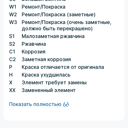
W1
Ремонт/Покраска
W2
Ремонт/Покраска (заметные)
W3
Ремонт/Покраска (очень заметные,
должно быть перекрашено)
S1
Малозаметная ржавчина
S2
Ржавчина
C1
Коррозия
C2
Заметная коррозия
P
Краска отличается от оригинала
H
Краска ухудшилась
X
Элемент требует замены
XX
Замененный элемент
Показать полностью