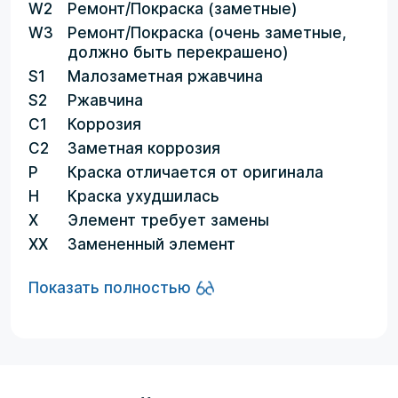
W2
Ремонт/Покраска (заметные)
W3
Ремонт/Покраска (очень заметные,
должно быть перекрашено)
S1
Малозаметная ржавчина
S2
Ржавчина
C1
Коррозия
C2
Заметная коррозия
P
Краска отличается от оригинала
H
Краска ухудшилась
X
Элемент требует замены
XX
Замененный элемент
Показать полностью