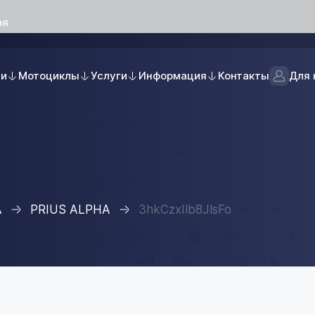
ая
ли
Мотоциклы
Услуги
Информация
Контакты
Для 
A
PRIUS ALPHA
3hkCzxIlb8JlsFo