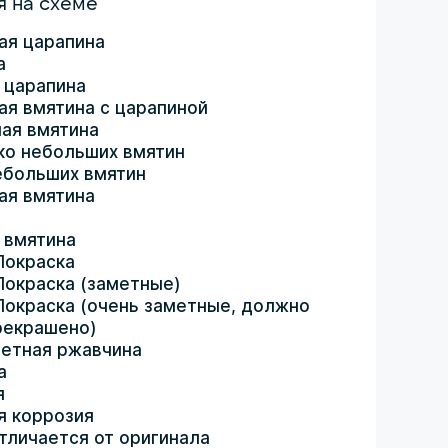
 на схеме
ая царапина
а
 царапина
ая вмятина с царапиной
ая вмятина
ко небольших вмятин
ебольших вмятин
ая вмятина
 вмятина
Покраска
Покраска (заметные)
Покраска (очень заметные, должно
рекрашено)
етная ржавчина
а
я
я коррозия
тличается от оригинала