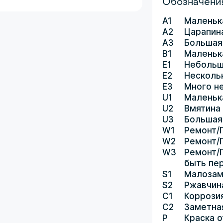
Обозначения
A1
Маленьк
A2
Царапин
A3
Большая
B1
Маленьк
E1
Небольш
E2
Несколь
E3
Много н
U1
Маленьк
U2
Вмятина
U3
Большая
W1
Ремонт/
W2
Ремонт/
W3
Ремонт/
быть пе
S1
Малозам
S2
Ржавчин
C1
Коррози
C2
Заметна
P
Краска о