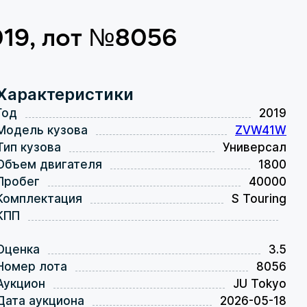
2019, лот №8056
Характеристики
Год
2019
Модель кузова
ZVW41W
Тип кузова
Универсал
Объем двигателя
1800
Пробег
40000
Комплектация
S Touring
КПП
Оценка
3.5
Номер лота
8056
Аукцион
JU Tokyo
Дата аукциона
2026-05-18