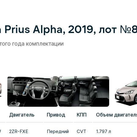
Prius Alpha, 2019, лот №
того года комплектации
Двигатель
Привод
КПП
Объем двигател
W
2ZR-FXE
Передний
CVT
1.797 л