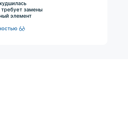
ухудшилась
 требует замены
ный элемент
ностью