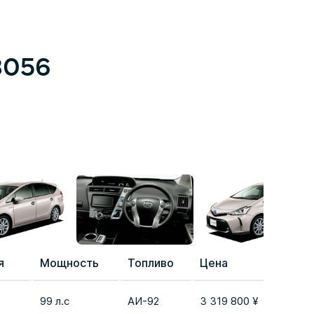
8056
я
Мощность
Топливо
Цена
Срав
99 л.с
AИ-92
3 319 800 ¥
Добав