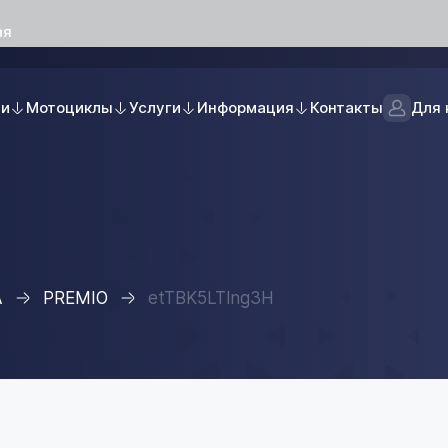
ая
ли
Мотоциклы
Услуги
Информация
Контакты
Для 
A
PREMIO
etTBK5LTlng3H