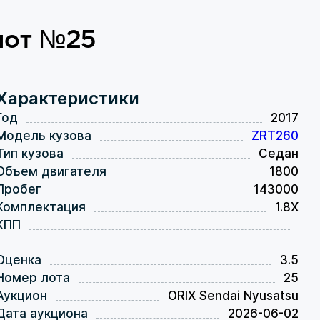
 лот №25
Характеристики
Год
2017
Модель кузова
ZRT260
Тип кузова
Седан
Объем двигателя
1800
Пробег
143000
Комплектация
1.8X
КПП
Оценка
3.5
Номер лота
25
Аукцион
ORIX Sendai Nyusatsu
Дата аукциона
2026-06-02