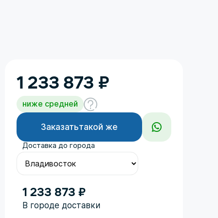
1 233 873
₽
ниже средней
Заказать
такой же
Доставка до города
1 233 873 ₽
Год
В городе доставки
Поколение