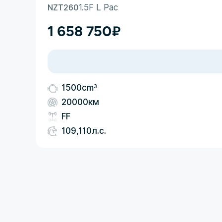
NZT260
1.5F L Pac
1 658 750
₽
3
1500cm
20000км
FF
109,110л.с.