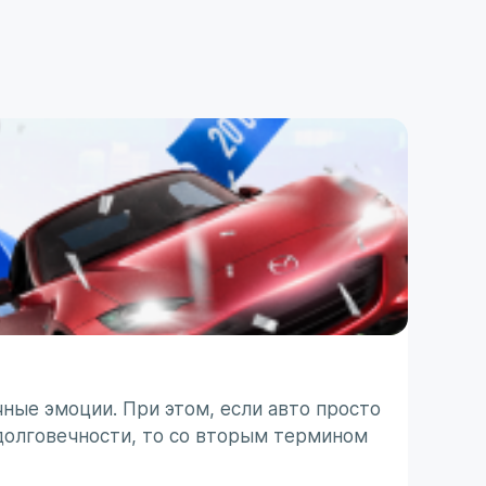
ПОЛЕЗ
ТО п
ные эмоции. При этом, если авто просто
Японс
долговечности, то со вторым термином
ассоц
 с
не все
31 