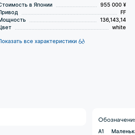
Стоимость в Японии
955 000 ¥
Привод
FF
Мощность
136,143,14
Цвет
white
Показать все характеристики
Обозначения
A1
Маленьк