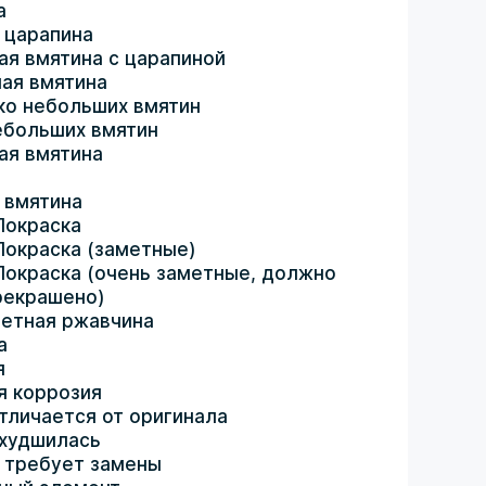
а
 царапина
ая вмятина с царапиной
ая вмятина
ко небольших вмятин
ебольших вмятин
ая вмятина
 вмятина
Покраска
Покраска (заметные)
Покраска (очень заметные, должно
рекрашено)
етная ржавчина
а
я
я коррозия
тличается от оригинала
ухудшилась
 требует замены