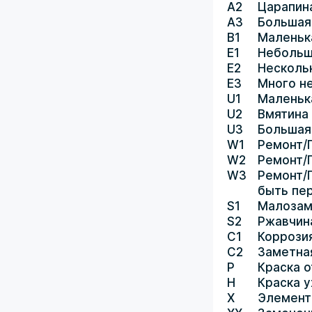
A2
Царапин
A3
Большая
B1
Маленьк
E1
Небольш
E2
Несколь
E3
Много н
U1
Маленьк
U2
Вмятина
U3
Большая
W1
Ремонт/
W2
Ремонт/
W3
Ремонт/
быть пе
S1
Малозам
S2
Ржавчин
C1
Коррози
C2
Заметна
P
Краска о
H
Краска 
X
Элемент