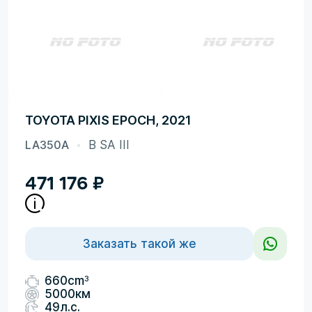
TOYOTA PIXIS EPOCH, 2021
LA350A
B SA III
471 176
₽
Заказать такой же
3
660cm
5000км
49л.с.