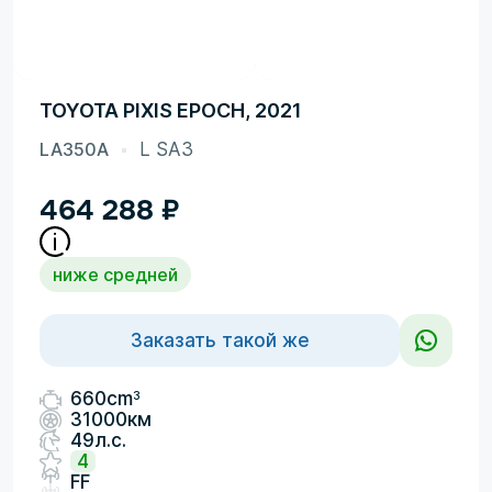
TOYOTA PIXIS EPOCH, 2021
LA350A
L SA3
464 288
₽
ниже средней
Заказать такой же
3
660cm
31000км
49л.с.
4
FF