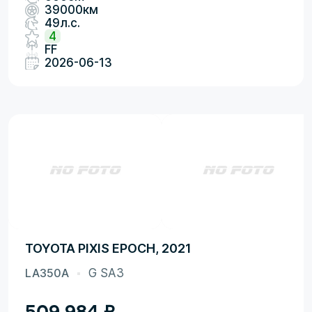
39000км
49л.с.
4
FF
2026-06-13
TOYOTA PIXIS EPOCH, 2021
LA350A
G SA3
509 984
₽