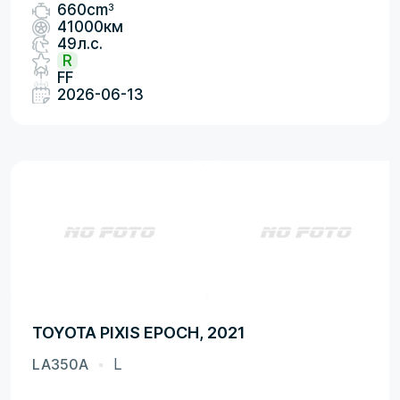
3
660cm
41000км
49л.с.
R
FF
2026-06-13
TOYOTA PIXIS EPOCH, 2021
LA350A
L