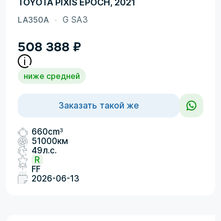
TOYOTA PIXIS EPOCH, 2021
LA350A
G SA3
508 388
₽
ниже средней
Заказать такой же
3
660cm
51000км
49л.с.
R
FF
2026-06-13