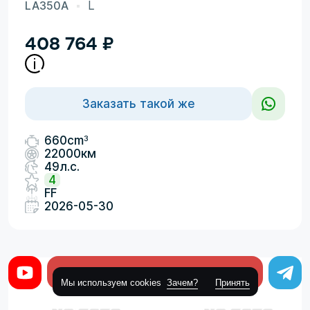
LA350A
L
408 764
₽
Заказать такой же
3
660cm
22000км
49л.с.
4
FF
2026-05-30
Оставить заявку
Мы используем cookies
Зачем?
Принять