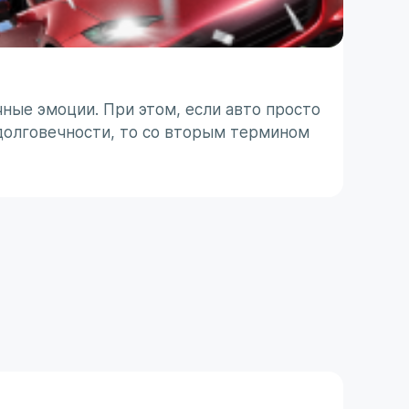
ТО п
ные эмоции. При этом, если авто просто
Японс
долговечности, то со вторым термином
ассоц
 с
не все
31 