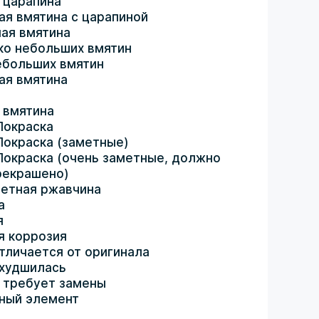
 царапина
ая вмятина с царапиной
ая вмятина
ко небольших вмятин
ебольших вмятин
ая вмятина
 вмятина
Покраска
Покраска (заметные)
Покраска (очень заметные, должно
рекрашено)
етная ржавчина
а
я
я коррозия
тличается от оригинала
ухудшилась
 требует замены
ный элемент