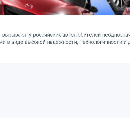
, вызывают у российских автолюбителей неоднознач
ми в виде высокой надежности, технологичности и 
минирует чувство безумного восхищения в сочетании