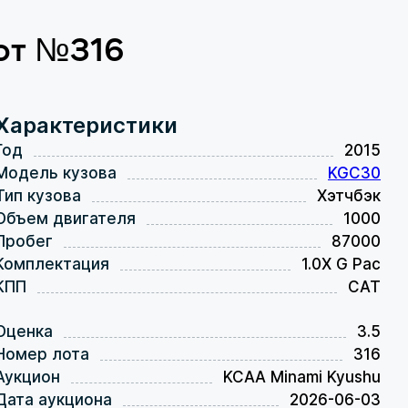
лот №316
Характеристики
Год
2015
Модель кузова
KGC30
Тип кузова
Хэтчбэк
Объем двигателя
1000
Пробег
87000
Комплектация
1.0X G Pac
КПП
CAT
Оценка
3.5
Номер лота
316
Аукцион
KCAA Minami Kyushu
Дата аукциона
2026-06-03