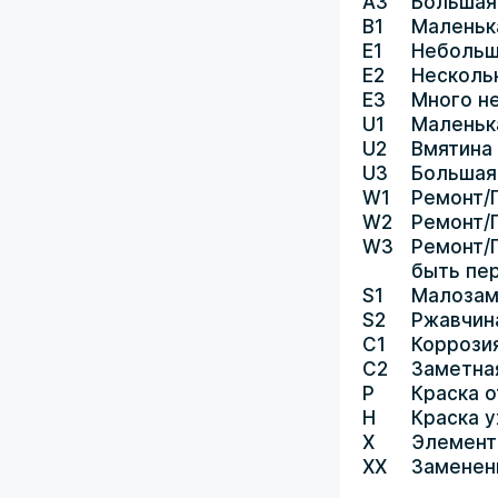
A3
Большая
B1
Маленьк
E1
Небольш
E2
Несколь
E3
Много н
U1
Маленьк
U2
Вмятина
U3
Большая
W1
Ремонт/
W2
Ремонт/
W3
Ремонт/
быть пе
S1
Малозам
S2
Ржавчин
C1
Коррози
C2
Заметна
P
Краска о
H
Краска 
X
Элемент
XX
Заменен