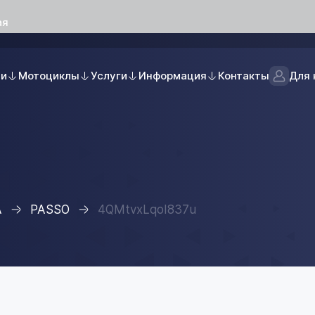
ая
ли
Мотоциклы
Услуги
Информация
Контакты
Для 
A
PASSO
4QMtvxLqoI837u