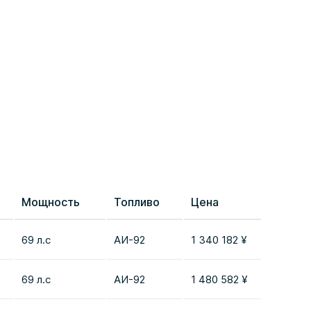
Мощность
Топливо
Цена
Сравн
69 л.с
AИ-92
1 340 182 ¥
Добави
69 л.с
AИ-92
1 480 582 ¥
Добави