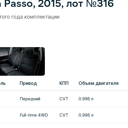
 Passo, 2015, лот №316
того года комплектации
ель
Привод
КПП
Объем двигателя
Передний
CVT
0.996 л
Full-time 4WD
CVT
0.996 л