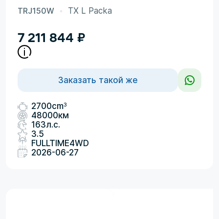
TRJ150W
TX L Packa
7 211 844
₽
Заказать такой же
3
2700cm
48000км
163л.с.
3.5
FULLTIME4WD
2026-06-27