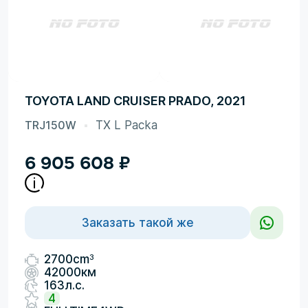
TOYOTA LAND CRUISER PRADO, 2021
TRJ150W
TX L Packa
6 905 608
₽
Заказать такой же
3
2700cm
42000км
163л.с.
4