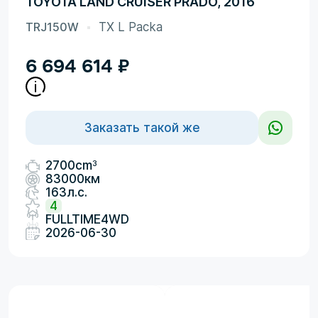
TOYOTA LAND CRUISER PRADO, 2016
TRJ150W
TX L Packa
6 694 614
₽
Заказать такой же
3
2700cm
83000км
163л.с.
4
FULLTIME4WD
2026-06-30