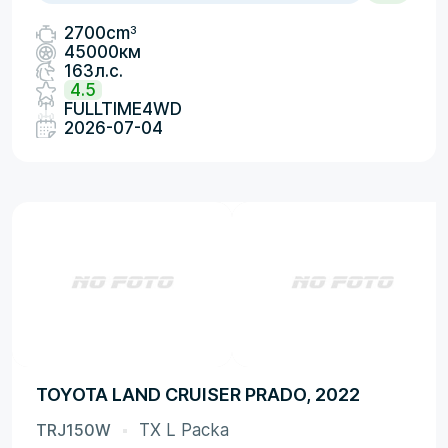
3
2700cm
45000км
163л.с.
4.5
FULLTIME4WD
2026-07-04
TOYOTA LAND CRUISER PRADO, 2022
TRJ150W
TX L Packa