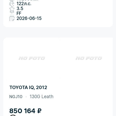
122л.с.
3.5
FF
2026-06-15
TOYOTA IQ, 2012
NGJ10
130G Leath
850 164
₽