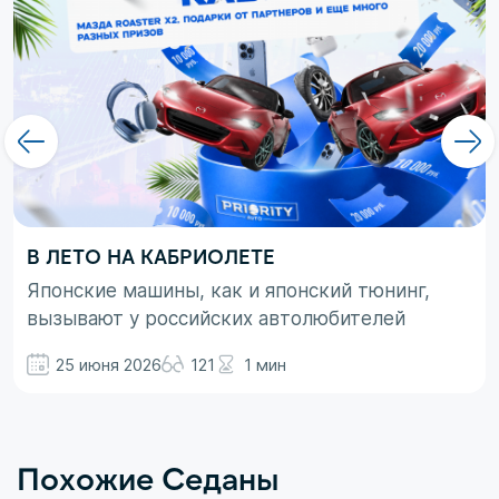
В ЛЕТО НА КАБРИОЛЕТЕ
Японские машины, как и японский тюнинг,
вызывают у российских автолюбителей
неоднозначные эмоции. При этом, если авто
25 июня 2026
121
1 мин
просто ассоциируются с вполне понятными
вещами в виде высокой надежности,
технологичности и долговечности, то со
вторым термином не все так однозначно.
Похожие Седаны
Здесь больше доминирует чувство безумного