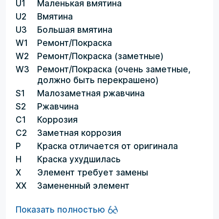
U1
Маленькая вмятина
U2
Вмятина
U3
Большая вмятина
W1
Ремонт/Покраска
W2
Ремонт/Покраска (заметные)
W3
Ремонт/Покраска (очень заметные,
должно быть перекрашено)
S1
Малозаметная ржавчина
S2
Ржавчина
C1
Коррозия
C2
Заметная коррозия
P
Краска отличается от оригинала
H
Краска ухудшилась
X
Элемент требует замены
XX
Замененный элемент
Показать полностью