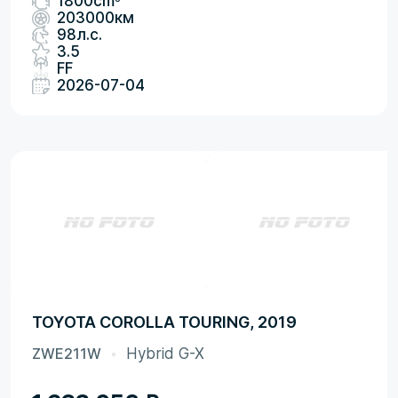
1800cm
203000км
98л.с.
3.5
FF
2026-07-04
TOYOTA COROLLA TOURING, 2019
ZWE211W
Hybrid G-X