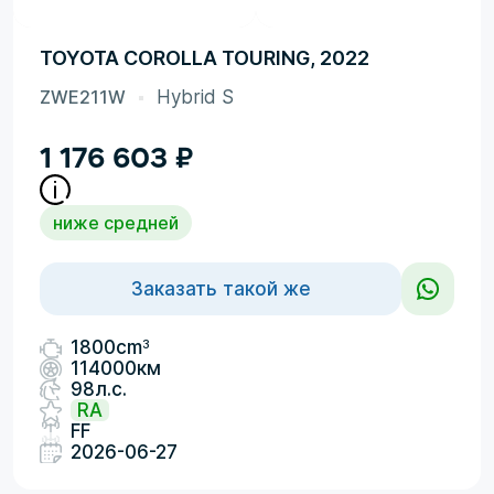
TOYOTA COROLLA TOURING, 2022
ZWE211W
Hybrid S
1 176 603
₽
ниже средней
Заказать такой же
3
1800cm
114000км
98л.с.
RA
FF
2026-06-27