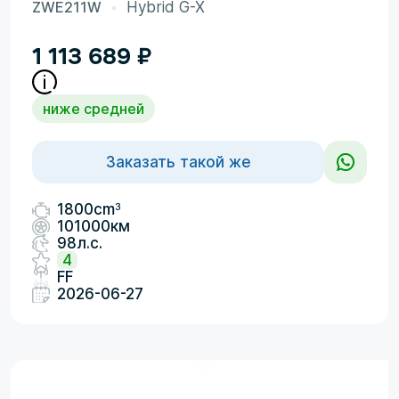
ZWE211W
Hybrid G-X
1 113 689
₽
ниже средней
Заказать такой же
3
1800cm
101000км
98л.с.
4
FF
2026-06-27