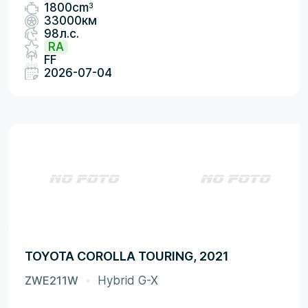
3
1800cm
33000км
98л.с.
RA
FF
2026-07-04
TOYOTA COROLLA TOURING, 2021
ZWE211W
Hybrid G-X