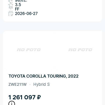
98л.с.
3.5
FF
2026-06-27
TOYOTA COROLLA TOURING, 2022
ZWE211W
Hybrid S
1 261 097
₽