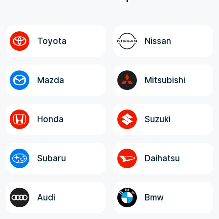
оговоренная, окончательная стоимость
авто до Владивостока; - Полнота и
достоверность информации от менеджера,
логистов и экспедитора. Все
Toyota
Nissan
ответственные лица, в целом, отзывчивые,
компетентные и клиентоориентированные!
Mazda
Mitsubishi
Honda
Suzuki
Subaru
Daihatsu
Audi
Bmw