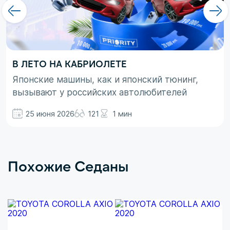
В ЛЕТО НА КАБРИОЛЕТЕ
Японские машины, как и японский тюнинг,
вызывают у российских автолюбителей
неоднозначные эмоции. При этом, если авто
25 июня 2026
121
1 мин
просто ассоциируются с вполне понятными
вещами в виде высокой надежности,
технологичности и долговечности, то со
вторым термином не все так однозначно.
Похожие Седаны
Здесь больше доминирует чувство безумного
восхищения в сочетании с