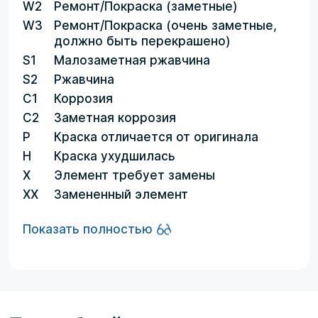
W2
Ремонт/Покраска (заметные)
W3
Ремонт/Покраска (очень заметные,
должно быть перекрашено)
S1
Малозаметная ржавчина
S2
Ржавчина
C1
Коррозия
C2
Заметная коррозия
P
Краска отличается от оригинала
H
Краска ухудшилась
X
Элемент требует замены
XX
Замененный элемент
Показать полностью