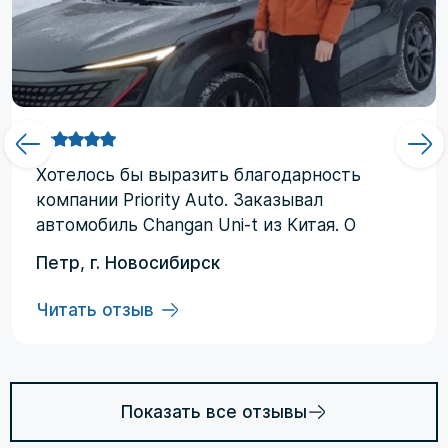
Хотелоcь бы выразить благодарность
компании Priority Аuto. Заказывал
автомобиль Changan Uni-t из Китая. О
компании узнал от друзей и коллег по
Петр, г. Новосибирск
работе. Работал со мной менеджер
Евгений, логисты Ольга и Регина. В начале
Читать отзыв
работы были некоторые опасения по
условиям выполнения договора, но в
дальнейшем они развеялись. Срок
доставки до Владивостока составил три
Показать все отзывы
месяца (особенности логистики и оплаты).