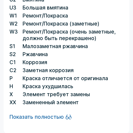
U3
Большая вмятина
W1
Ремонт/Покраска
W2
Ремонт/Покраска (заметные)
W3
Ремонт/Покраска (очень заметные,
должно быть перекрашено)
S1
Малозаметная ржавчина
S2
Ржавчина
C1
Коррозия
C2
Заметная коррозия
P
Краска отличается от оригинала
H
Краска ухудшилась
X
Элемент требует замены
XX
Замененный элемент
Показать полностью