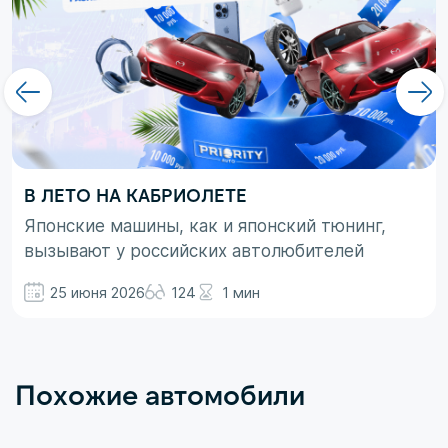
В ЛЕТО НА КАБРИОЛЕТЕ
Японские машины, как и японский тюнинг,
вызывают у российских автолюбителей
неоднозначные эмоции. При этом, если авто
25 июня 2026
124
1 мин
просто ассоциируются с вполне понятными
вещами в виде высокой надежности,
технологичности и долговечности, то со
вторым термином не все так однозначно.
Похожие автомобили
Здесь больше доминирует чувство безумного
восхищения в сочетании с