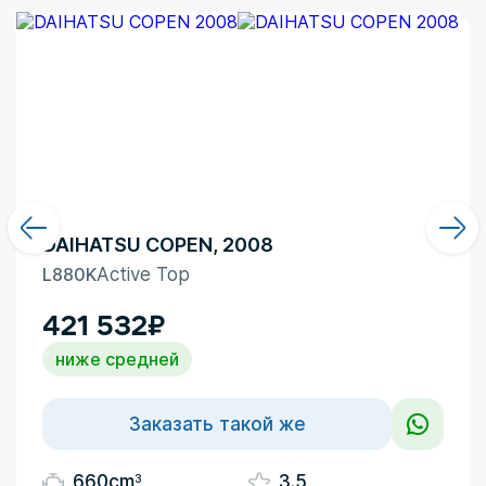
DAIHATSU COPEN, 2008
L880K
Active Top
421 532
₽
ниже средней
Заказать такой же
3
660cm
3.5