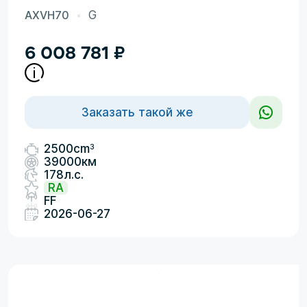
AXVH70
G
6 008 781
₽
Заказать такой же
3
2500cm
39000км
178л.с.
RA
FF
2026-06-27