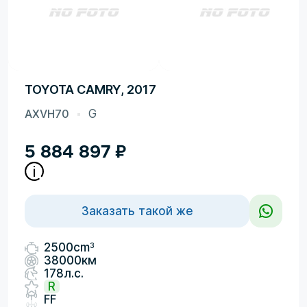
TOYOTA CAMRY, 2017
AXVH70
G
5 884 897
₽
Заказать такой же
3
2500cm
38000км
178л.с.
R
FF