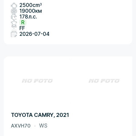
3
2500cm
19000км
178л.с.
R
FF
2026-07-04
TOYOTA CAMRY, 2021
AXVH70
WS