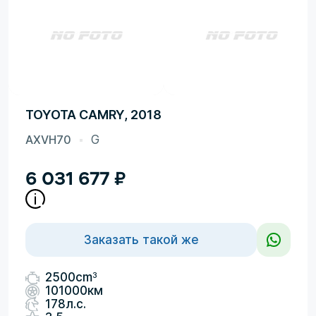
TOYOTA CAMRY, 2018
AXVH70
G
6 031 677
₽
Заказать такой же
3
2500cm
101000км
178л.с.