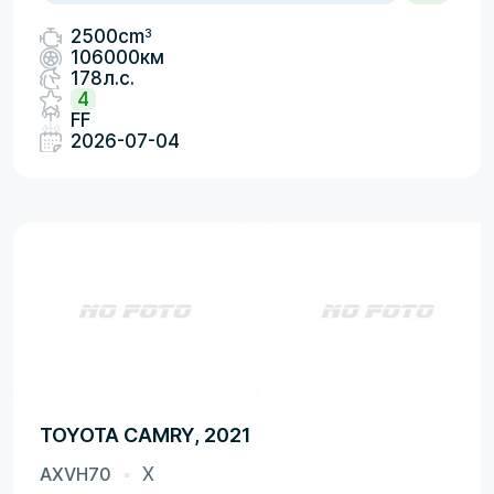
3
2500cm
106000км
178л.с.
4
FF
2026-07-04
TOYOTA CAMRY, 2021
AXVH70
X