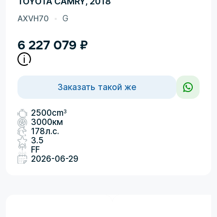
TOYOTA CAMRY, 2018
AXVH70
G
6 227 079
₽
Заказать такой же
3
2500cm
3000км
178л.с.
3.5
FF
2026-06-29