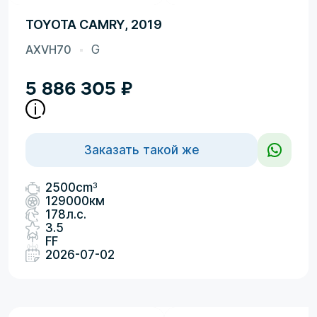
TOYOTA CAMRY, 2019
AXVH70
G
5 886 305
₽
Заказать такой же
3
2500cm
129000км
178л.с.
3.5
FF
2026-07-02