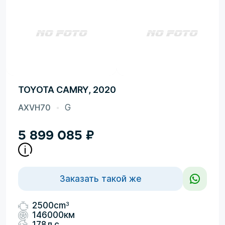
TOYOTA CAMRY, 2020
AXVH70
G
5 899 085
₽
Заказать такой же
3
2500cm
146000км
178л.с.