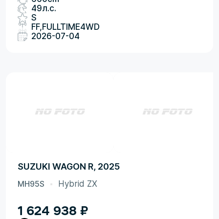
49л.с.
S
FF,FULLTIME4WD
2026-07-04
SUZUKI WAGON R, 2025
MH95S
Hybrid ZX
1 624 938
₽