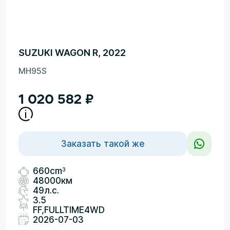
SUZUKI WAGON R, 2022
MH95S
1 020 582
₽
Заказать такой же
3
660cm
48000км
49л.с.
3.5
FF,FULLTIME4WD
2026-07-03