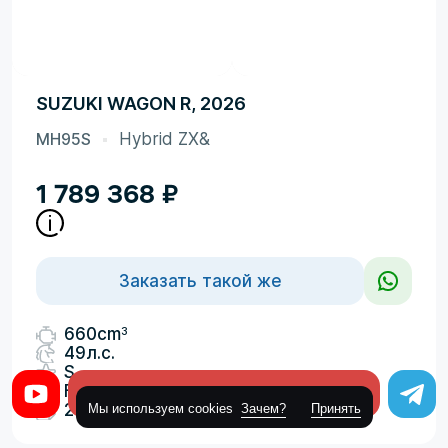
SUZUKI WAGON R, 2026
MH95S
Hybrid ZX&
1 789 368
₽
Заказать такой же
3
660cm
49л.с.
S
FF,FULLTIME4WD
Оставить заявку
2026-06-30
Мы используем cookies
Зачем?
Принять