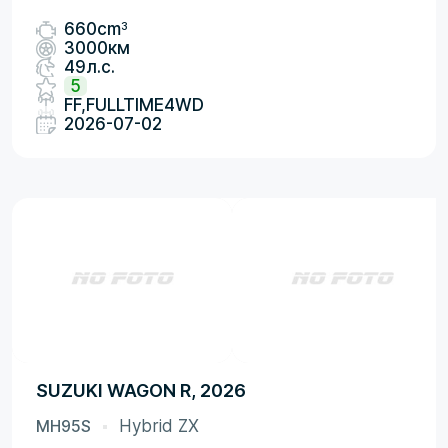
3
660cm
3000км
49л.с.
5
FF,FULLTIME4WD
2026-07-02
SUZUKI WAGON R, 2026
MH95S
Hybrid ZX