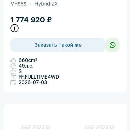
MH95S
Hybrid ZX
1 774 920
₽
Заказать такой же
3
660cm
49л.с.
S
FF,FULLTIME4WD
2026-07-03