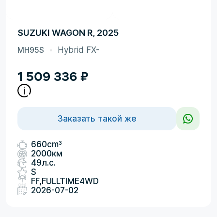
SUZUKI WAGON R, 2025
MH95S
Hybrid FX-
1 509 336
₽
Заказать такой же
3
660cm
2000км
49л.с.
S
FF,FULLTIME4WD
2026-07-02