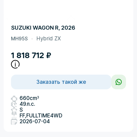
SUZUKI WAGON R, 2026
MH95S
Hybrid ZX
1 818 712
₽
Заказать такой же
3
660cm
49л.с.
S
FF,FULLTIME4WD
2026-07-04