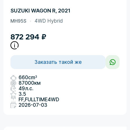
SUZUKI WAGON R, 2021
MH95S
4WD Hybrid
872 294
₽
Заказать такой же
3
660cm
87000км
49л.с.
3.5
FF,FULLTIME4WD
2026-07-03