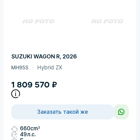
SUZUKI WAGON R, 2026
MH95S
Hybrid ZX
1 809 570
₽
Заказать такой же
3
660cm
49л.с.