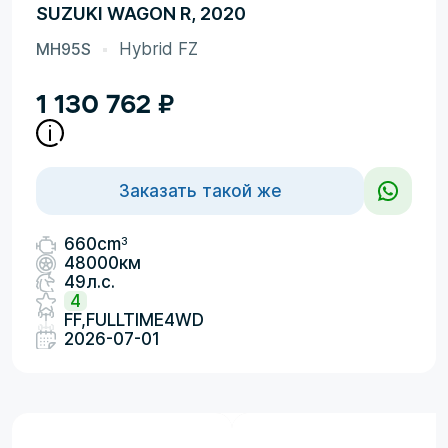
SUZUKI WAGON R, 2020
MH95S
Hybrid FZ
1 130 762
₽
Заказать такой же
3
660cm
48000км
49л.с.
4
FF,FULLTIME4WD
2026-07-01