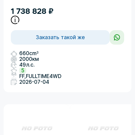
1 738 828
₽
Заказать такой же
3
660cm
2000км
49л.с.
5
FF,FULLTIME4WD
2026-07-04