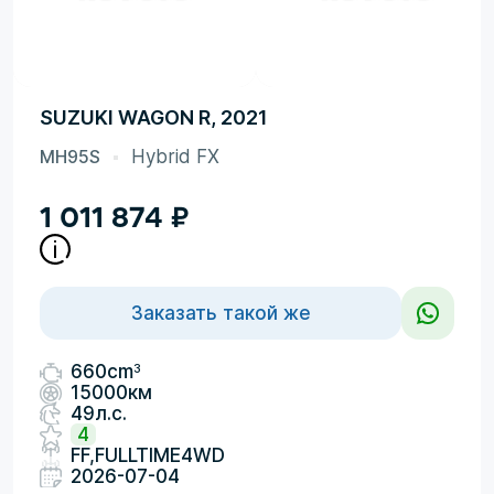
SUZUKI WAGON R, 2021
MH95S
Hybrid FX
1 011 874
₽
Заказать такой же
3
660cm
15000км
49л.с.
4
FF,FULLTIME4WD
2026-07-04