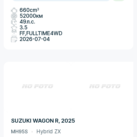
3
660cm
52000км
49л.с.
3.5
FF,FULLTIME4WD
2026-07-04
SUZUKI WAGON R, 2025
MH95S
Hybrid ZX