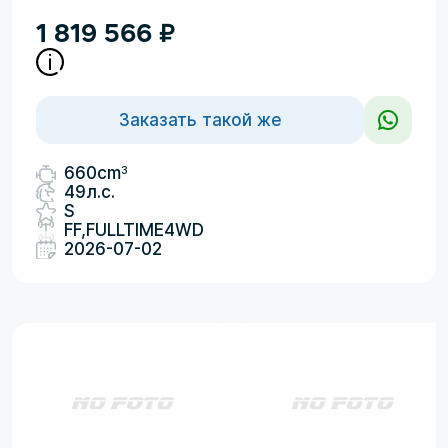
1 819 566
₽
Заказать такой же
3
660cm
49л.с.
S
FF,FULLTIME4WD
2026-07-02