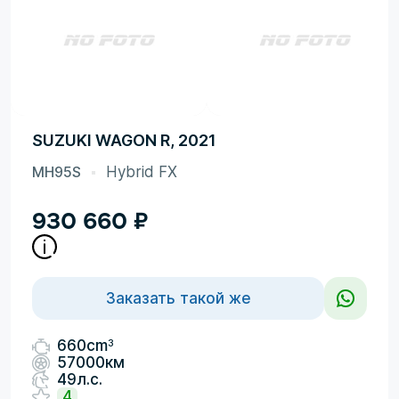
SUZUKI WAGON R, 2021
MH95S
Hybrid FX
930 660
₽
Заказать такой же
3
660cm
57000км
49л.с.
4