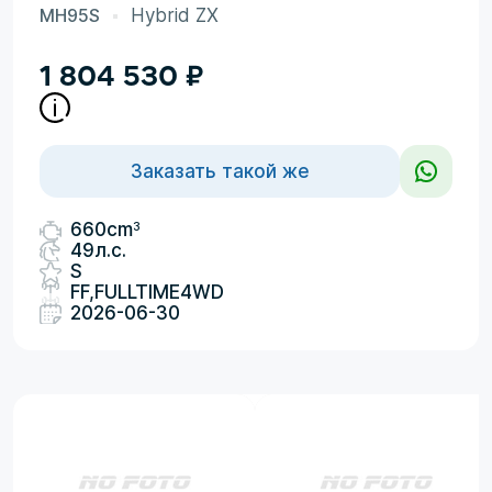
MH95S
Hybrid ZX
1 804 530
₽
Заказать такой же
3
660cm
49л.с.
S
FF,FULLTIME4WD
2026-06-30