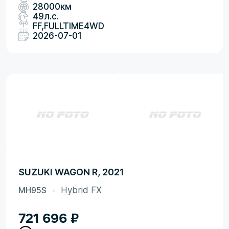
28000км
49л.с.
FF,FULLTIME4WD
2026-07-01
SUZUKI WAGON R, 2021
MH95S
Hybrid FX
721 696
₽