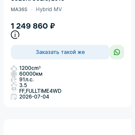
MA36S
Hybrid MV
1 249 860
₽
Заказать такой же
3
1200cm
60000км
91л.с.
3.5
FF,FULLTIME4WD
2026-07-04