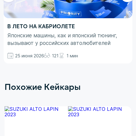
В ЛЕТО НА КАБРИОЛЕТЕ
Японские машины, как и японский тюнинг,
вызывают у российских автолюбителей
неоднозначные эмоции. При этом, если авто
25 июня 2026
121
1 мин
просто ассоциируются с вполне понятными
вещами в виде высокой надежности,
технологичности и долговечности, то со
вторым термином не все так однозначно.
Похожие Кейкары
Здесь больше доминирует чувство безумного
восхищения в сочетании с