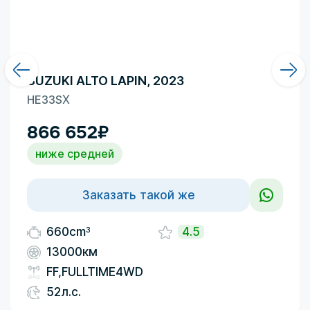
SUZUKI ALTO LAPIN, 2023
HE33S
X
866 652
₽
ниже средней
Заказать такой же
3
660cm
4.5
13000км
FF,FULLTIME4WD
52л.с.