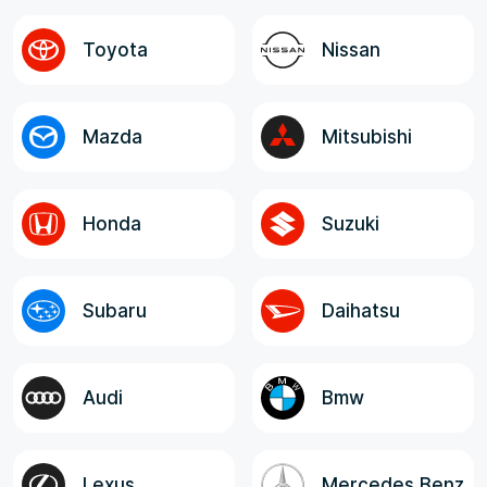
достоверность информации от менеджера,
логистов и экспедитора. Все
Toyota
Nissan
ответственные лица, в целом, отзывчивые,
компетентные и клиентоориентированные!
Mazda
Mitsubishi
Honda
Suzuki
Subaru
Daihatsu
Audi
Bmw
Lexus
Mercedes Benz