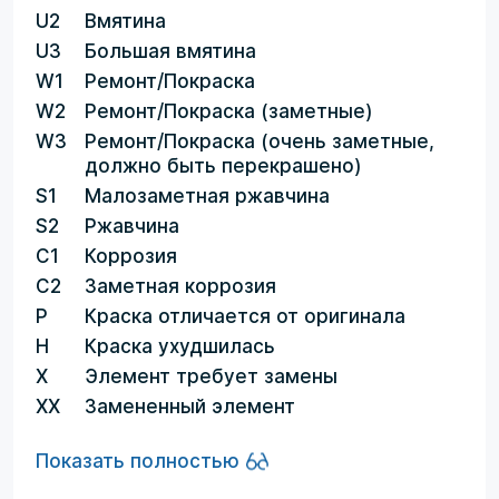
U2
Вмятина
U3
Большая вмятина
W1
Ремонт/Покраска
W2
Ремонт/Покраска (заметные)
W3
Ремонт/Покраска (очень заметные,
должно быть перекрашено)
S1
Малозаметная ржавчина
S2
Ржавчина
C1
Коррозия
C2
Заметная коррозия
P
Краска отличается от оригинала
H
Краска ухудшилась
X
Элемент требует замены
XX
Замененный элемент
Показать полностью