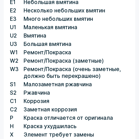
E1
Небольшая вмятина
E2
Несколько небольших вмятин
E3
Много небольших вмятин
U1
Маленькая вмятина
U2
Вмятина
U3
Большая вмятина
W1
Ремонт/Покраска
W2
Ремонт/Покраска (заметные)
W3
Ремонт/Покраска (очень заметные,
должно быть перекрашено)
S1
Малозаметная ржавчина
S2
Ржавчина
C1
Коррозия
C2
Заметная коррозия
P
Краска отличается от оригинала
H
Краска ухудшилась
X
Элемент требует замены