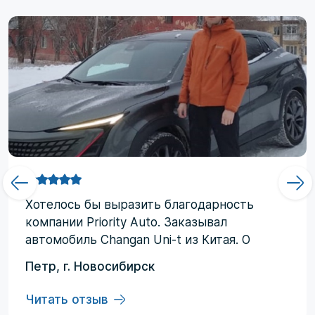
Хотелоcь бы выразить благодарность
компании Priority Аuto. Заказывал
автомобиль Changan Uni-t из Китая. О
компании узнал от друзей и коллег по
Петр, г. Новосибирск
работе. Работал со мной менеджер
Евгений, логисты Ольга и Регина. В начале
Читать отзыв
работы были некоторые опасения по