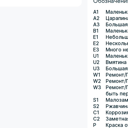
Обозначения
A1
Маленьк
A2
Царапин
A3
Большая
B1
Маленьк
E1
Небольш
E2
Несколь
E3
Много н
U1
Маленьк
U2
Вмятина
U3
Большая
W1
Ремонт/
W2
Ремонт/
W3
Ремонт/
быть пе
S1
Малозам
S2
Ржавчин
C1
Коррози
C2
Заметна
P
Краска о