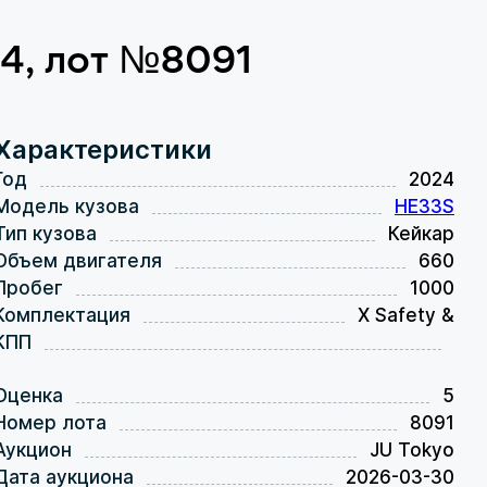
24, лот №8091
Характеристики
Год
2024
Модель кузова
HE33S
Тип кузова
Кейкар
Объем двигателя
660
Пробег
1000
Комплектация
X Safety &
КПП
Оценка
5
Номер лота
8091
Аукцион
JU Tokyo
Дата аукциона
2026-03-30