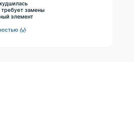
ухудшилась
 требует замены
ный элемент
ностью