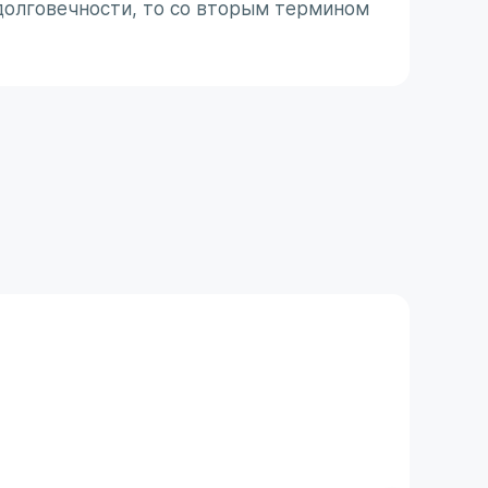
долговечности, то со вторым термином
ассоц
 с
не все
31 