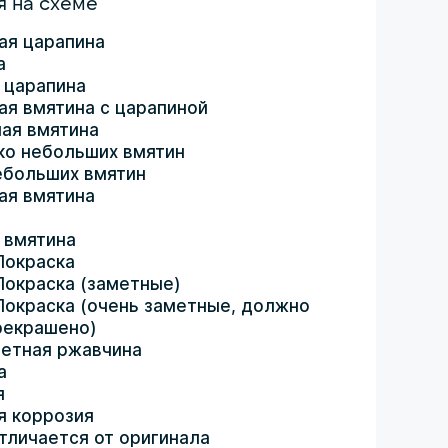
 на схеме
ая царапина
а
 царапина
ая вмятина с царапиной
ая вмятина
ко небольших вмятин
ебольших вмятин
ая вмятина
 вмятина
Покраска
Покраска (заметные)
Покраска (очень заметные, должно
рекрашено)
етная ржавчина
а
я
я коррозия
тличается от оригинала