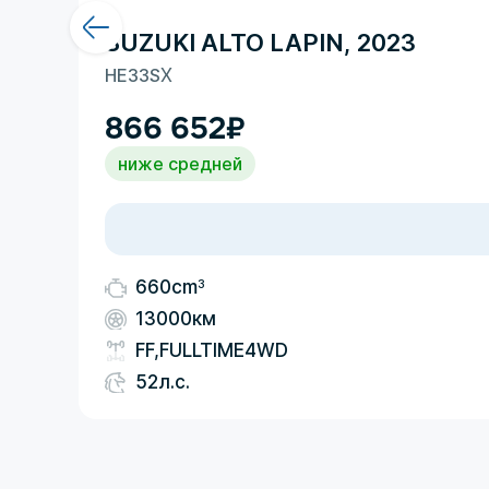
SUZUKI ALTO LAPIN, 2023
HE33S
X
866 652
₽
ниже средней
3
660cm
13000км
FF,FULLTIME4WD
52л.с.