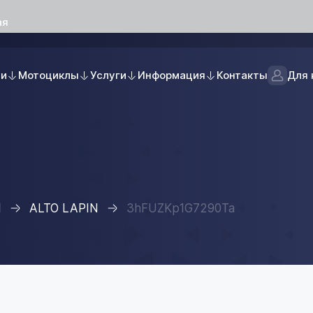
ая
ли
Мотоциклы
Услуги
Информация
Контакты
Для 
I
ALTO LAPIN
3hFUZKp1G7290Ta