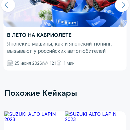
В ЛЕТО НА КАБРИОЛЕТЕ
Японские машины, как и японский тюнинг,
вызывают у российских автолюбителей
неоднозначные эмоции. При этом, если авто
25 июня 2026
121
1 мин
просто ассоциируются с вполне понятными
вещами в виде высокой надежности,
технологичности и долговечности, то со
вторым термином не все так однозначно.
Похожие Кейкары
Здесь больше доминирует чувство безумного
восхищения в сочетании с