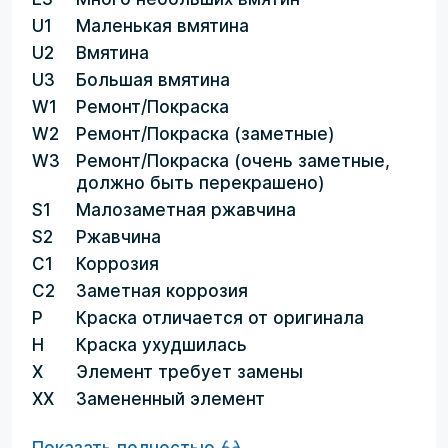
U1
Маленькая вмятина
U2
Вмятина
U3
Большая вмятина
W1
Ремонт/Покраска
W2
Ремонт/Покраска (заметные)
W3
Ремонт/Покраска (очень заметные,
должно быть перекрашено)
S1
Малозаметная ржавчина
S2
Ржавчина
C1
Коррозия
C2
Заметная коррозия
P
Краска отличается от оригинала
H
Краска ухудшилась
X
Элемент требует замены
XX
Замененный элемент