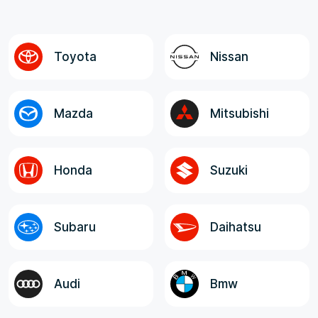
оговоренная, окончательная стоимость
авто до Владивостока; - Полнота и
достоверность информации от менеджера,
логистов и экспедитора. Все
Toyota
Nissan
ответственные лица, в целом, отзывчивые,
компетентные и клиентоориентированные!
Mazda
Mitsubishi
Honda
Suzuki
Subaru
Daihatsu
Audi
Bmw