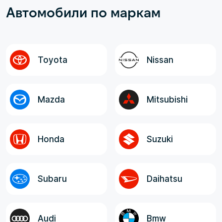
Автомобили по маркам
рамках договора; - Неизменная,
оговоренная, окончательная стоимость
авто до Владивостока; - Полнота и
достоверность информации от менеджера,
логистов и экспедитора. Все
Toyota
Nissan
ответственные лица, в целом, отзывчивые,
компетентные и клиентоориентированные!
Mazda
Mitsubishi
Honda
Suzuki
Subaru
Daihatsu
Audi
Bmw