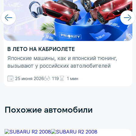
В ЛЕТО НА КАБРИОЛЕТЕ
Японские машины, как и японский тюнинг,
вызывают у российских автолюбителей
неоднозначные эмоции. При этом, если авто
25 июня 2026
119
1 мин
просто ассоциируются с вполне понятными
вещами в виде высокой надежности,
технологичности и долговечности, то со
вторым термином не все так однозначно.
Похожие автомобили
Здесь больше доминирует чувство безумного
восхищения в сочетании с