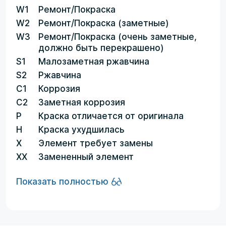
W1
Ремонт/Покраска
W2
Ремонт/Покраска (заметные)
W3
Ремонт/Покраска (очень заметные,
должно быть перекрашено)
S1
Малозаметная ржавчина
S2
Ржавчина
C1
Коррозия
C2
Заметная коррозия
P
Краска отличается от оригинала
H
Краска ухудшилась
X
Элемент требует замены
XX
Замененный элемент
Показать полностью