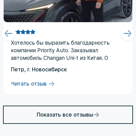
Хотелоcь бы выразить благодарность
компании Priority Аuto. Заказывал
автомобиль Changan Uni-t из Китая. О
компании узнал от друзей и коллег по
Петр, г. Новосибирск
работе. Работал со мной менеджер
Евгений, логисты Ольга и Регина. В начале
Читать отзыв
работы были некоторые опасения по
условиям выполнения договора, но в
дальнейшем они развеялись. Срок
доставки до Владивостока составил три
Показать все отзывы
месяца (особенности логистики и оплаты).
Из достоинств хочется отменить: -
Выполнение всех заявленных условий в