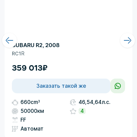
SUBARU R2, 2008
RC1
R
359 013
₽
Заказать такой же
3
660cm
46,54,64л.с.
50000км
4
FF
Автомат