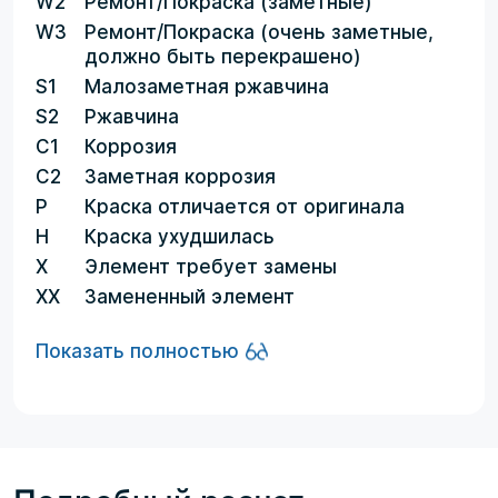
W2
Ремонт/Покраска (заметные)
W3
Ремонт/Покраска (очень заметные,
должно быть перекрашено)
S1
Малозаметная ржавчина
S2
Ржавчина
C1
Коррозия
C2
Заметная коррозия
P
Краска отличается от оригинала
H
Краска ухудшилась
X
Элемент требует замены
XX
Замененный элемент
Показать полностью