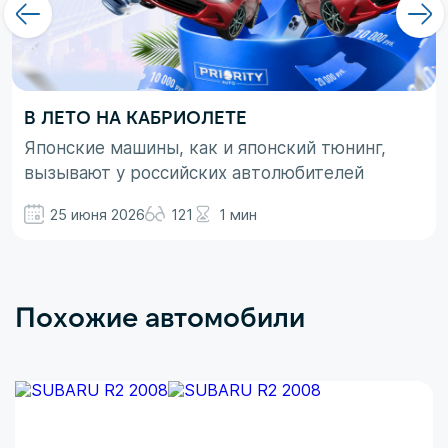
В ЛЕТО НА КАБРИОЛЕТЕ
Японские машины, как и японский тюнинг,
вызывают у российских автолюбителей
неоднозначные эмоции. При этом, если авто
25 июня 2026
121
1 мин
просто ассоциируются с вполне понятными
вещами в виде высокой надежности,
технологичности и долговечности, то со
вторым термином не все так однозначно.
Похожие автомобили
Здесь больше доминирует чувство безумного
восхищения в сочетании с