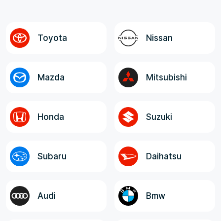
авто до Владивостока; - Полнота и
достоверность информации от менеджера,
логистов и экспедитора. Все
Toyota
Nissan
ответственные лица, в целом, отзывчивые,
компетентные и клиентоориентированные!
Mazda
Mitsubishi
Honda
Suzuki
Subaru
Daihatsu
Audi
Bmw