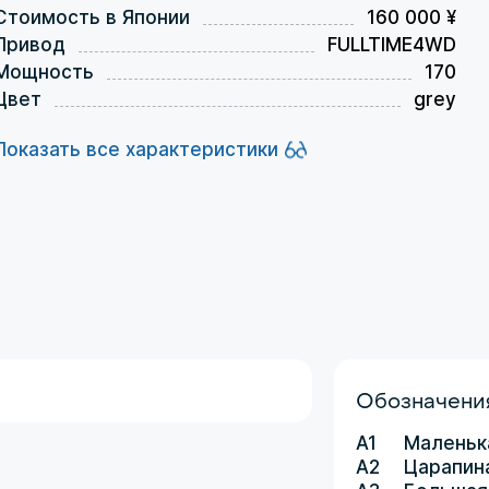
Стоимость в Японии
160 000 ¥
Привод
FULLTIME4WD
Мощность
170
Цвет
grey
Показать все характеристики
Обозначения
A1
Маленьк
A2
Царапин