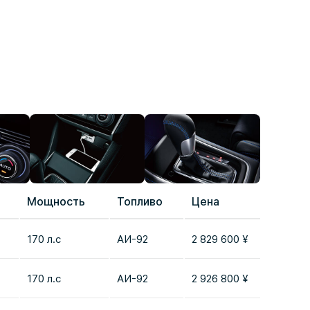
Мощность
Топливо
Цена
Сравн
170 л.с
AИ-92
2 829 600 ¥
Добав
170 л.с
AИ-92
2 926 800 ¥
Добав