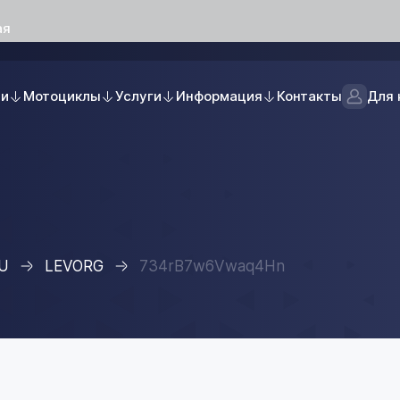
ая
ли
Мотоциклы
Услуги
Информация
Контакты
Для 
U
LEVORG
734rB7w6Vwaq4Hn