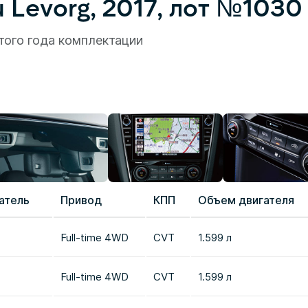
 Levorg, 2017, лот №1030
того года комплектации
атель
Привод
КПП
Объем двигателя
Full-time 4WD
CVT
1.599 л
Full-time 4WD
CVT
1.599 л