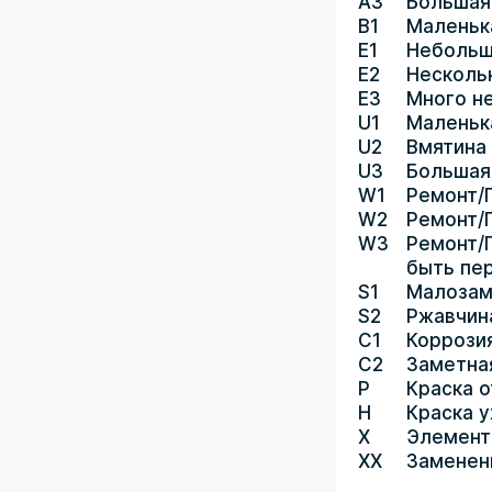
A3
Большая
B1
Маленьк
E1
Небольш
E2
Несколь
E3
Много н
U1
Маленьк
U2
Вмятина
U3
Большая
W1
Ремонт/
W2
Ремонт/
W3
Ремонт/
быть пе
S1
Малозам
S2
Ржавчин
C1
Коррози
C2
Заметна
P
Краска о
H
Краска 
X
Элемент
XX
Заменен