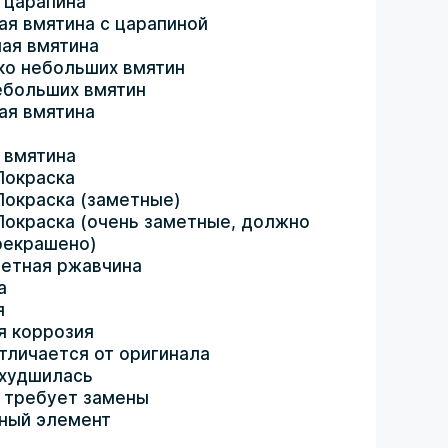
 царапина
ая вмятина с царапиной
ая вмятина
ко небольших вмятин
ебольших вмятин
ая вмятина
 вмятина
Покраска
Покраска (заметные)
Покраска (очень заметные, должно
рекрашено)
етная ржавчина
а
я
я коррозия
тличается от оригинала
ухудшилась
 требует замены
ный элемент