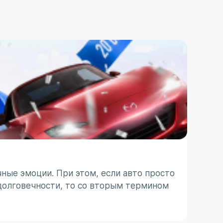
ПОЛЕЗ
ТО п
ные эмоции. При этом, если авто просто
Японс
долговечности, то со вторым термином
ассоц
 с
не все
31 