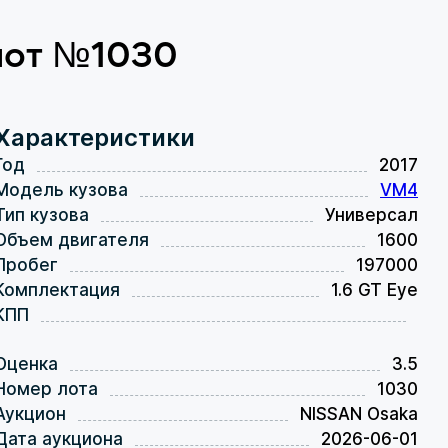
 лот №1030
Характеристики
Год
2017
Модель кузова
VM4
Тип кузова
Универсал
Объем двигателя
1600
Пробег
197000
Комплектация
1.6 GT Eye
КПП
Оценка
3.5
Номер лота
1030
Аукцион
NISSAN Osaka
Дата аукциона
2026-06-01