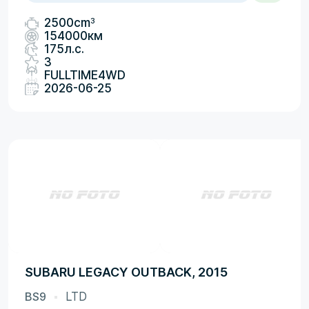
3
2500cm
154000км
175л.с.
3
FULLTIME4WD
2026-06-25
SUBARU LEGACY OUTBACK, 2015
BS9
LTD