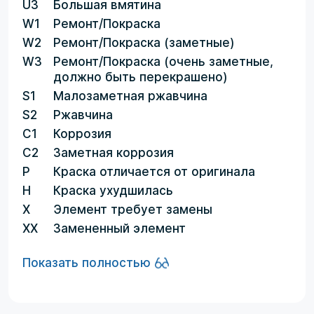
U3
Большая вмятина
W1
Ремонт/Покраска
W2
Ремонт/Покраска (заметные)
W3
Ремонт/Покраска (очень заметные,
должно быть перекрашено)
S1
Малозаметная ржавчина
S2
Ржавчина
C1
Коррозия
C2
Заметная коррозия
P
Краска отличается от оригинала
H
Краска ухудшилась
X
Элемент требует замены
XX
Замененный элемент
Показать полностью