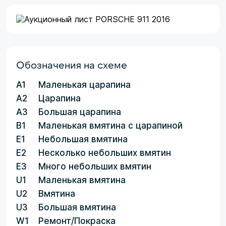
Обозначения на схеме
A1
Маленькая царапина
A2
Царапина
A3
Большая царапина
B1
Маленькая вмятина с царапиной
E1
Небольшая вмятина
E2
Несколько небольших вмятин
E3
Много небольших вмятин
U1
Маленькая вмятина
U2
Вмятина
U3
Большая вмятина
W1
Ремонт/Покраска