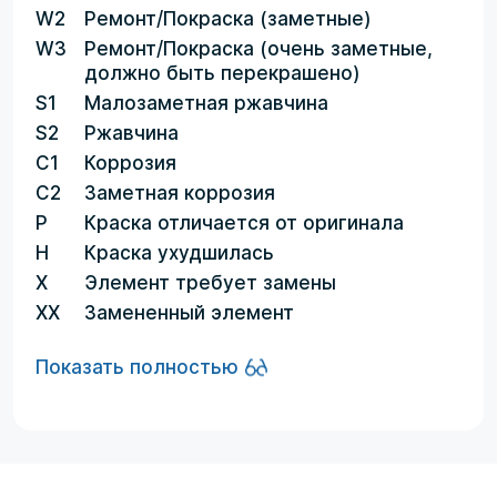
W2
Ремонт/Покраска (заметные)
W3
Ремонт/Покраска (очень заметные,
должно быть перекрашено)
S1
Малозаметная ржавчина
S2
Ржавчина
C1
Коррозия
C2
Заметная коррозия
P
Краска отличается от оригинала
H
Краска ухудшилась
X
Элемент требует замены
XX
Замененный элемент
Показать полностью