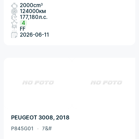
3
2000cm
124000км
177,180л.с.
4
FF
2026-06-11
PEUGEOT 3008, 2018
P845G01
ｱ&#