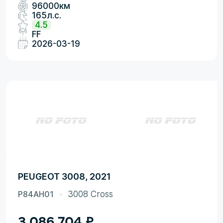
96000км
165л.с.
4.5
FF
2026-03-19
PEUGEOT 3008, 2021
P84AH01
3008 Cross
3 086 704
₽