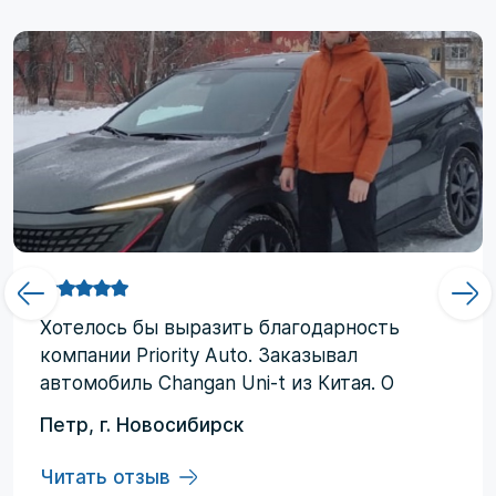
Хотелоcь бы выразить благодарность
компании Priority Аuto. Заказывал
автомобиль Changan Uni-t из Китая. О
компании узнал от друзей и коллег по
Петр, г. Новосибирск
работе. Работал со мной менеджер
Евгений, логисты Ольга и Регина. В начале
Читать отзыв
работы были некоторые опасения по