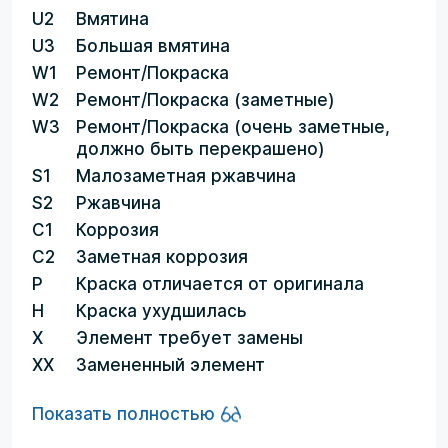
U2
Вмятина
U3
Большая вмятина
W1
Ремонт/Покраска
W2
Ремонт/Покраска (заметные)
W3
Ремонт/Покраска (очень заметные,
должно быть перекрашено)
S1
Малозаметная ржавчина
S2
Ржавчина
C1
Коррозия
C2
Заметная коррозия
P
Краска отличается от оригинала
H
Краска ухудшилась
X
Элемент требует замены
XX
Замененный элемент
Показать полностью