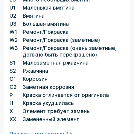
U1
Маленькая вмятина
U2
Вмятина
U3
Большая вмятина
W1
Ремонт/Покраска
W2
Ремонт/Покраска (заметные)
W3
Ремонт/Покраска (очень заметные,
должно быть перекрашено)
S1
Малозаметная ржавчина
S2
Ржавчина
C1
Коррозия
C2
Заметная коррозия
P
Краска отличается от оригинала
H
Краска ухудшилась
X
Элемент требует замены
XX
Замененный элемент