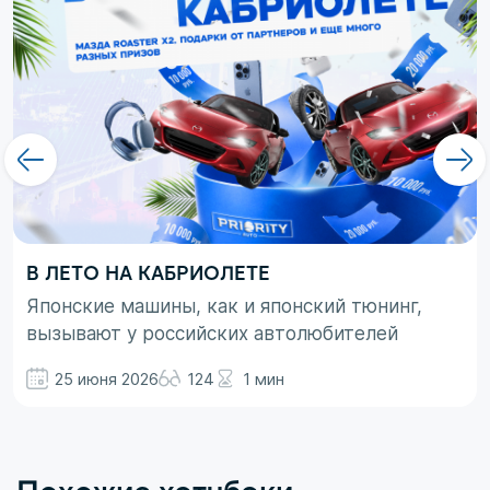
В ЛЕТО НА КАБРИОЛЕТЕ
Японские машины, как и японский тюнинг,
вызывают у российских автолюбителей
неоднозначные эмоции. При этом, если авто
25 июня 2026
124
1 мин
просто ассоциируются с вполне понятными
вещами в виде высокой надежности,
технологичности и долговечности, то со
вторым термином не все так однозначно.