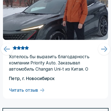
Хотелоcь бы выразить благодарность
компании Priority Аuto. Заказывал
автомобиль Changan Uni-t из Китая. О
компании узнал от друзей и коллег по
Петр, г. Новосибирск
работе. Работал со мной менеджер
Евгений, логисты Ольга и Регина. В начале
Читать отзыв
работы были некоторые опасения по
условиям выполнения договора, но в
дальнейшем они развеялись. Срок