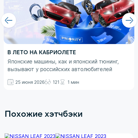
В ЛЕТО НА КАБРИОЛЕТЕ
Японские машины, как и японский тюнинг,
вызывают у российских автолюбителей
неоднозначные эмоции. При этом, если авто
25 июня 2026
121
1 мин
просто ассоциируются с вполне понятными
вещами в виде высокой надежности,
технологичности и долговечности, то со
вторым термином не все так однозначно.
Похожие хэтчбэки
Здесь больше доминирует чувство безумного
восхищения в сочетании с