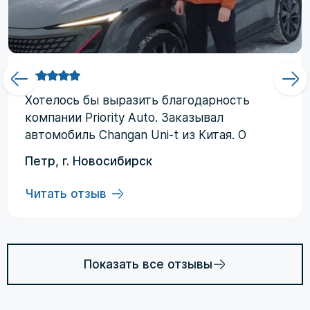
Хотелоcь бы выразить благодарность
компании Priority Аuto. Заказывал
автомобиль Changan Uni-t из Китая. О
компании узнал от друзей и коллег по
Петр, г. Новосибирск
работе. Работал со мной менеджер
Евгений, логисты Ольга и Регина. В начале
Читать отзыв
работы были некоторые опасения по
условиям выполнения договора, но в
дальнейшем они развеялись. Срок
доставки до Владивостока составил три
Показать все отзывы
месяца (особенности логистики и оплаты).
Из достоинств хочется отменить: -
Выполнение всех заявленных условий в