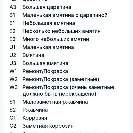
A3
Большая царапина
B1
Маленькая вмятина с царапиной
E1
Небольшая вмятина
E2
Несколько небольших вмятин
E3
Много небольших вмятин
U1
Маленькая вмятина
U2
Вмятина
U3
Большая вмятина
W1
Ремонт/Покраска
W2
Ремонт/Покраска (заметные)
W3
Ремонт/Покраска (очень заметные,
должно быть перекрашено)
S1
Малозаметная ржавчина
S2
Ржавчина
C1
Коррозия
C2
Заметная коррозия