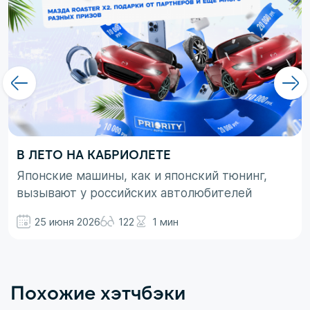
В ЛЕТО НА КАБРИОЛЕТЕ
Японские машины, как и японский тюнинг,
вызывают у российских автолюбителей
неоднозначные эмоции. При этом, если авто
25 июня 2026
122
1 мин
просто ассоциируются с вполне понятными
вещами в виде высокой надежности,
технологичности и долговечности, то со
вторым термином не все так однозначно.
Похожие хэтчбэки
Здесь больше доминирует чувство безумного