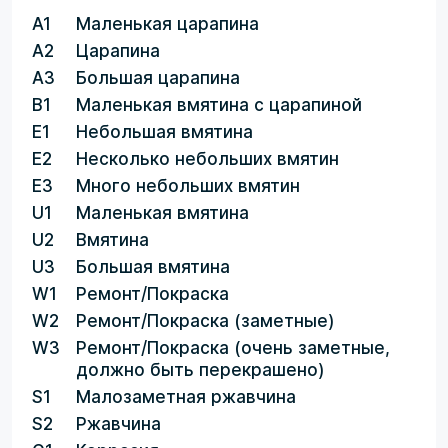
A1
Маленькая царапина
A2
Царапина
A3
Большая царапина
B1
Маленькая вмятина с царапиной
E1
Небольшая вмятина
E2
Несколько небольших вмятин
E3
Много небольших вмятин
U1
Маленькая вмятина
U2
Вмятина
U3
Большая вмятина
W1
Ремонт/Покраска
W2
Ремонт/Покраска (заметные)
W3
Ремонт/Покраска (очень заметные,
должно быть перекрашено)
S1
Малозаметная ржавчина
S2
Ржавчина