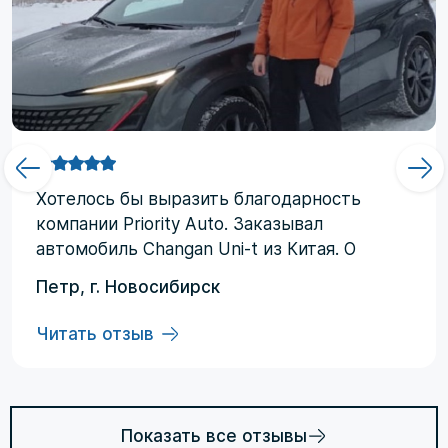
Хотелоcь бы выразить благодарность
компании Priority Аuto. Заказывал
автомобиль Changan Uni-t из Китая. О
компании узнал от друзей и коллег по
Петр, г. Новосибирск
работе. Работал со мной менеджер
Евгений, логисты Ольга и Регина. В начале
Читать отзыв
работы были некоторые опасения по
условиям выполнения договора, но в
дальнейшем они развеялись. Срок
доставки до Владивостока составил три
Показать все отзывы