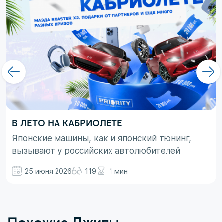
В ЛЕТО НА КАБРИОЛЕТЕ
Японские машины, как и японский тюнинг,
вызывают у российских автолюбителей
неоднозначные эмоции. При этом, если авто
25 июня 2026
119
1 мин
просто ассоциируются с вполне понятными
вещами в виде высокой надежности,
технологичности и долговечности, то со
вторым термином не все так однозначно.
Похожие Джипы