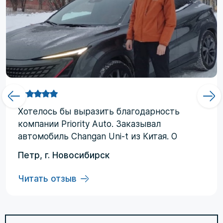
Хотелоcь бы выразить благодарность
компании Priority Аuto. Заказывал
автомобиль Changan Uni-t из Китая. О
компании узнал от друзей и коллег по
Петр, г. Новосибирск
работе. Работал со мной менеджер
Евгений, логисты Ольга и Регина. В начале
Читать отзыв
работы были некоторые опасения по
условиям выполнения договора, но в
дальнейшем они развеялись. Срок