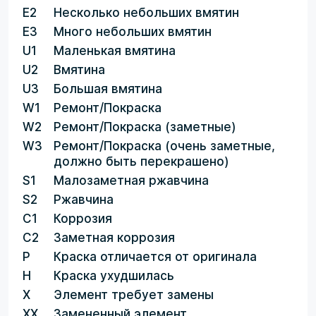
E2
Несколько небольших вмятин
E3
Много небольших вмятин
U1
Маленькая вмятина
U2
Вмятина
U3
Большая вмятина
W1
Ремонт/Покраска
W2
Ремонт/Покраска (заметные)
W3
Ремонт/Покраска (очень заметные,
должно быть перекрашено)
S1
Малозаметная ржавчина
S2
Ржавчина
C1
Коррозия
C2
Заметная коррозия
P
Краска отличается от оригинала
H
Краска ухудшилась
X
Элемент требует замены
XX
Замененный элемент