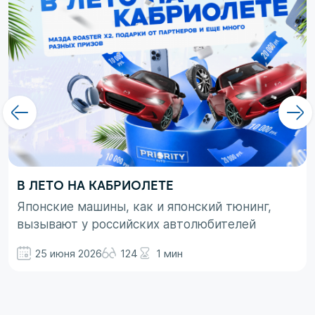
В ЛЕТО НА КАБРИОЛЕТЕ
Японские машины, как и японский тюнинг,
вызывают у российских автолюбителей
неоднозначные эмоции. При этом, если авто
25 июня 2026
124
1 мин
просто ассоциируются с вполне понятными
вещами в виде высокой надежности,
технологичности и долговечности, то со
вторым термином не все так однозначно.