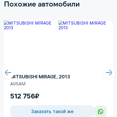
Похожие автомобили
Здесь больше доминирует чувство безумного
восхищения в сочетании с
MITSUBISHI MIRAGE, 2013
A05A
M
512 756
₽
Заказать такой же