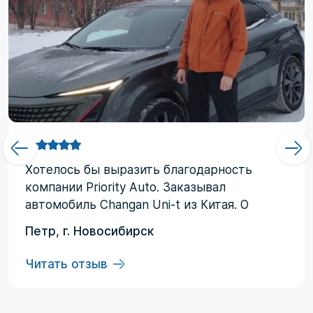
Хотелоcь бы выразить благодарность
компании Priority Аuto. Заказывал
автомобиль Changan Uni-t из Китая. О
компании узнал от друзей и коллег по
Петр, г. Новосибирск
работе. Работал со мной менеджер
Евгений, логисты Ольга и Регина. В начале
Читать отзыв
работы были некоторые опасения по
условиям выполнения договора, но в
дальнейшем они развеялись. Срок