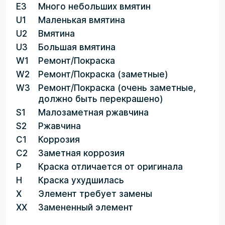
E3
Много небольших вмятин
U1
Маленькая вмятина
U2
Вмятина
U3
Большая вмятина
W1
Ремонт/Покраска
W2
Ремонт/Покраска (заметные)
W3
Ремонт/Покраска (очень заметные,
должно быть перекрашено)
S1
Малозаметная ржавчина
S2
Ржавчина
C1
Коррозия
C2
Заметная коррозия
P
Краска отличается от оригинала
H
Краска ухудшилась
X
Элемент требует замены
XX
Замененный элемент