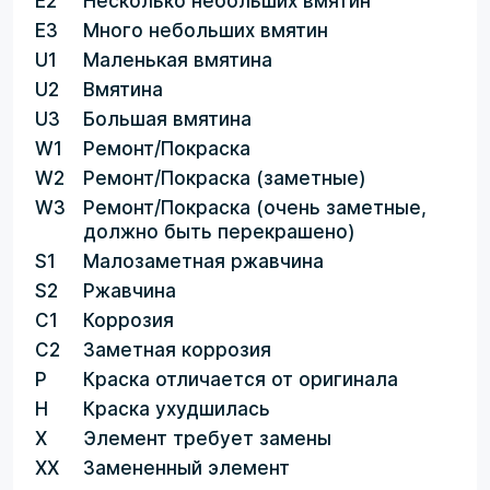
E2
Несколько небольших вмятин
E3
Много небольших вмятин
U1
Маленькая вмятина
U2
Вмятина
U3
Большая вмятина
W1
Ремонт/Покраска
W2
Ремонт/Покраска (заметные)
W3
Ремонт/Покраска (очень заметные,
должно быть перекрашено)
S1
Малозаметная ржавчина
S2
Ржавчина
C1
Коррозия
C2
Заметная коррозия
P
Краска отличается от оригинала
H
Краска ухудшилась
X
Элемент требует замены
XX
Замененный элемент