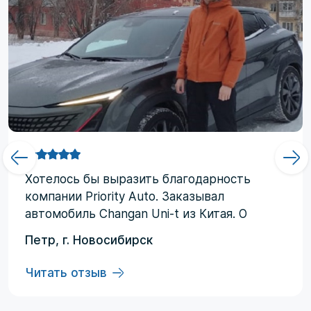
Хотелоcь бы выразить благодарность
компании Priority Аuto. Заказывал
автомобиль Changan Uni-t из Китая. О
компании узнал от друзей и коллег по
Петр, г. Новосибирск
работе. Работал со мной менеджер
Евгений, логисты Ольга и Регина. В начале
Читать отзыв
работы были некоторые опасения по
условиям выполнения договора, но в