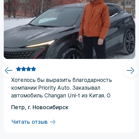
Хотелоcь бы выразить благодарность
компании Priority Аuto. Заказывал
автомобиль Changan Uni-t из Китая. О
компании узнал от друзей и коллег по
Петр, г. Новосибирск
работе. Работал со мной менеджер
Евгений, логисты Ольга и Регина. В начале
Читать отзыв
работы были некоторые опасения по
условиям выполнения договора, но в