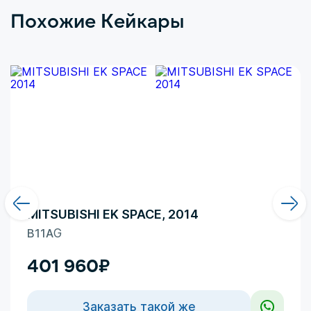
вторым термином не все так однозначно.
Похожие Кейкары
Здесь больше доминирует чувство безумного
восхищения в сочетании с
MITSUBISHI EK SPACE, 2014
B11A
G
401 960
₽
Заказать такой же