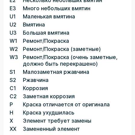
E2
Несколько небольших вмятин
E3
Много небольших вмятин
U1
Маленькая вмятина
U2
Вмятина
U3
Большая вмятина
W1
Ремонт/Покраска
W2
Ремонт/Покраска (заметные)
W3
Ремонт/Покраска (очень заметные,
должно быть перекрашено)
S1
Малозаметная ржавчина
S2
Ржавчина
C1
Коррозия
C2
Заметная коррозия
P
Краска отличается от оригинала
H
Краска ухудшилась
X
Элемент требует замены
XX
Замененный элемент