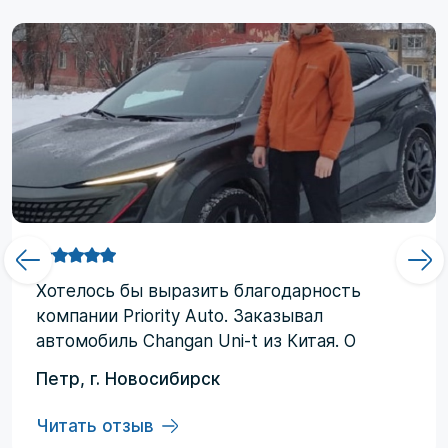
Хотелоcь бы выразить благодарность
компании Priority Аuto. Заказывал
автомобиль Changan Uni-t из Китая. О
компании узнал от друзей и коллег по
Петр, г. Новосибирск
работе. Работал со мной менеджер
Евгений, логисты Ольга и Регина. В начале
Читать отзыв
работы были некоторые опасения по