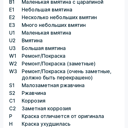
B1
Маленькая вмятина с царапиной
E1
Небольшая вмятина
E2
Несколько небольших вмятин
E3
Много небольших вмятин
U1
Маленькая вмятина
U2
Вмятина
U3
Большая вмятина
W1
Ремонт/Покраска
W2
Ремонт/Покраска (заметные)
W3
Ремонт/Покраска (очень заметные,
должно быть перекрашено)
S1
Малозаметная ржавчина
S2
Ржавчина
C1
Коррозия
C2
Заметная коррозия
P
Краска отличается от оригинала
H
Краска ухудшилась