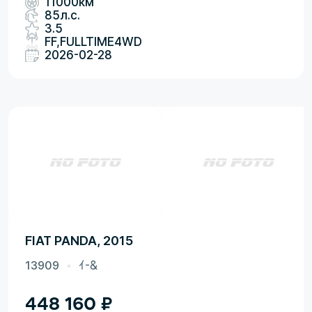
11000км
85л.с.
3.5
FF,FULLTIME4WD
2026-02-28
FIAT PANDA, 2015
13909
ｲ-&
448 160
₽