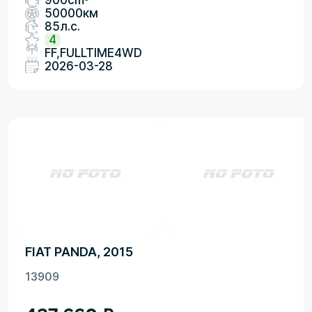
900cm
50000км
85л.с.
4
FF,FULLTIME4WD
2026-03-28
FIAT PANDA, 2015
13909